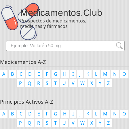
Medicamentos
.Club
Prospectos de medicamentos,
medicinas y fármacos
Medicamentos A-Z
A
B
C
D
E
F
G
H
I
J
K
L
M
N
O
P
Q
R
S
T
U
V
W
X
Y
Z
Principios Activos A-Z
A
B
C
D
E
F
G
H
I
J
K
L
M
N
O
P
Q
R
S
T
U
V
W
X
Y
Z