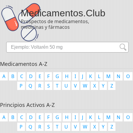
Medicamentos
.Club
Prospectos de medicamentos,
medicinas y fármacos
Medicamentos A-Z
A
B
C
D
E
F
G
H
I
J
K
L
M
N
O
P
Q
R
S
T
U
V
W
X
Y
Z
Principios Activos A-Z
A
B
C
D
E
F
G
H
I
J
K
L
M
N
O
P
Q
R
S
T
U
V
W
X
Y
Z