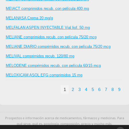
MEIACT comprimidos recub. con película 400 mg
MELANASA Crema 20 mg/g
MELFALAN ASPEN INYECTABLE Vial liof. 50 mg
MELIANE comprimidos recub. con película 75/20 mcg
MELIANE DIARIO comprimidos recub. con película 75/20 mcg
MELIVAL comprimidos recub. 120/80 mg
MELODENE comprimidos recub. con película 60/15 mcg
MELOXICAM ASOL EFG comprimidos 15 mg
1
2
3
4
5
6
7
8
9
Prospectos e información acerca de medicamentos, fármacos y medicinas. Para
qué sirve, qué es, posología, composición, precio y mucho más.