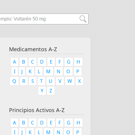
Medicamentos A-Z
A
B
C
D
E
F
G
H
I
J
K
L
M
N
O
P
Q
R
S
T
U
V
W
X
Y
Z
Principios Activos A-Z
A
B
C
D
E
F
G
H
I
J
K
L
M
N
O
P