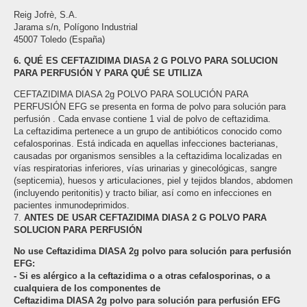
Reig Jofrè, S.A.
Jarama s/n, Polígono Industrial
45007 Toledo (España)
6. QUÉ ES CEFTAZIDIMA DIASA 2 G POLVO PARA SOLUCION
PARA PERFUSIÓN Y PARA QUÉ SE UTILIZA
CEFTAZIDIMA DIASA 2g POLVO PARA SOLUCIÓN PARA
PERFUSIÓN EFG se presenta en forma de polvo para solución para
perfusión . Cada envase contiene 1 vial de polvo de ceftazidima.
La ceftazidima pertenece a un grupo de antibióticos conocido como
cefalosporinas. Está indicada en aquellas infecciones bacterianas,
causadas por organismos sensibles a la ceftazidima localizadas en
vías respiratorias inferiores, vías urinarias y ginecológicas, sangre
(septicemia), huesos y articulaciones, piel y tejidos blandos, abdomen
(incluyendo peritonitis) y tracto biliar, así como en infecciones en
pacientes inmunodeprimidos.
7.
ANTES DE USAR CEFTAZIDIMA DIASA 2 G POLVO PARA
SOLUCION PARA PERFUSIÓN
No use Ceftazidima DIASA 2g polvo para solución para perfusión
EFG:
- Si es alérgico a la ceftazidima o a otras cefalosporinas, o a
cualquiera de los componentes de
Ceftazidima DIASA 2g polvo para solución para perfusión EFG