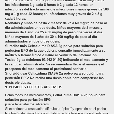
Adultos: de 1 a 6 g al día por vía intravenosa. En la mayoría de
las infecciones 1 g cada 8 horas ó 2 g cada 12 horas; en
infecciones del tracto urinario e infecciones menos graves de 500
mg a 1 g cada 12 horas; en infecciones muy graves de 2 a 3 g
cada 8 horas.
Neonatos y niños de hasta 2 meses: de 25 a 60 mg/kg de peso al
día administrados en dos dosis. Niños mayores de 2 meses y
menores de 1 año: de 25 a 50 mg/kg de peso dos veces al día.
Niños mayores de 1 año: de 30 a 100 mg/kg de peso al día
administrados en dos o tres dosis.
Si recibe más Ceftazidima DIASA 2g polvo para solución para
perfusión EFG de la que debiera, consulte inmediatamente a su
médico o farmacéutico o llame al Servicio de Información
Toxicológica (teléfono: 91 562 04 20) indicando el medicamento y
la cantidad administrada. Se recomendará llevar el envase y el
prospecto del medicamento al profesional sanitario.
Si olvidó usar Ceftazidima DIASA 2g polvo para solución para
perfusión EFG: No reciba una dosis doble para compensar las
dosis olvidadas.
9. POSIBLES EFECTOS ADVERSOS
Como todos los medicamentos,
Ceftazidima DIASA 2g polvo para
solución para perfusión EFG
puede tener efectos adversos.
Si experimenta respiración dificultosa, “pitos” y opresión en el pecho,
hinchazón de párpados, cara o labios, o hinchazón en la piel, urticaria