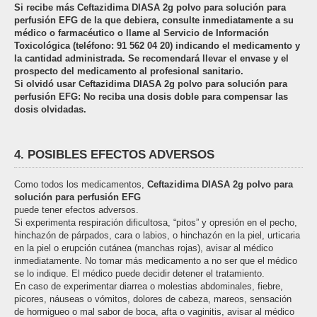
Si recibe más Ceftazidima DIASA 2g polvo para solución para
perfusión EFG de la que debiera, consulte inmediatamente a su
médico o farmacéutico o llame al Servicio de Información
Toxicológica (teléfono: 91 562 04 20) indicando el medicamento y
la cantidad administrada. Se recomendará llevar el envase y el
prospecto del medicamento al profesional sanitario.
Si olvidó usar Ceftazidima DIASA 2g polvo para solución para
perfusión EFG: No reciba una dosis doble para compensar las
dosis olvidadas.
4. POSIBLES EFECTOS ADVERSOS
Como todos los medicamentos,
Ceftazidima DIASA 2g polvo para
solución para perfusión EFG
puede tener efectos adversos.
Si experimenta respiración dificultosa, “pitos” y opresión en el pecho,
hinchazón de párpados, cara o labios, o hinchazón en la piel, urticaria
en la piel o erupción cutánea (manchas rojas), avisar al médico
inmediatamente. No tomar más medicamento a no ser que el médico
se lo indique. El médico puede decidir detener el tratamiento.
En caso de experimentar diarrea o molestias abdominales, fiebre,
picores, náuseas o vómitos, dolores de cabeza, mareos, sensación
de hormigueo o mal sabor de boca, afta o vaginitis, avisar al médico