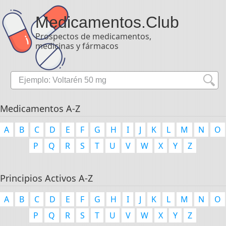
Medicamentos
.Club
Prospectos de medicamentos,
medicinas y fármacos
Medicamentos A-Z
A
B
C
D
E
F
G
H
I
J
K
L
M
N
O
P
Q
R
S
T
U
V
W
X
Y
Z
Principios Activos A-Z
A
B
C
D
E
F
G
H
I
J
K
L
M
N
O
P
Q
R
S
T
U
V
W
X
Y
Z