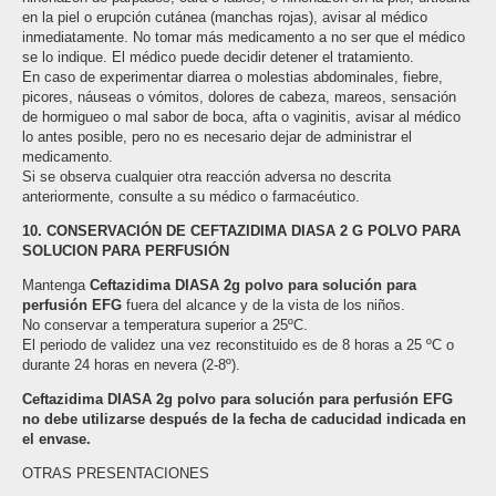
en la piel o erupción cutánea (manchas rojas), avisar al médico
inmediatamente. No tomar más medicamento a no ser que el médico
se lo indique. El médico puede decidir detener el tratamiento.
En caso de experimentar diarrea o molestias abdominales, fiebre,
picores, náuseas o vómitos, dolores de cabeza, mareos, sensación
de hormigueo o mal sabor de boca, afta o vaginitis, avisar al médico
lo antes posible, pero no es necesario dejar de administrar el
medicamento.
Si se observa cualquier otra reacción adversa no descrita
anteriormente, consulte a su médico o farmacéutico.
10. CONSERVACIÓN DE CEFTAZIDIMA DIASA 2 G POLVO PARA
SOLUCION PARA PERFUSIÓN
Mantenga
Ceftazidima DIASA 2g polvo para solución para
perfusión EFG
fuera del alcance y de la vista de los niños.
No conservar a temperatura superior a 25ºC.
El periodo de validez una vez reconstituido es de 8 horas a 25 ºC o
durante 24 horas en nevera (2-8º).
Ceftazidima DIASA 2g polvo para solución para perfusión EFG
no debe utilizarse después de la fecha de caducidad indicada en
el envase.
OTRAS PRESENTACIONES