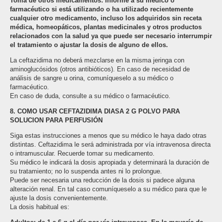
Toma de otros medicamentos: Informe a su médico o
farmacéutico si está utilizando o ha utilizado recientemente
cualquier otro medicamento, incluso los adquiridos sin receta
médica, homeopáticos, plantas medicinales y otros productos
relacionados con la salud ya que puede ser necesario interrumpir
el tratamiento o ajustar la dosis de alguno de ellos.
La ceftazidima no deberá mezclarse en la misma jeringa con
aminoglucósidos (otros antibióticos). En caso de necesidad de
análisis de sangre u orina, comuníqueselo a su médico o
farmacéutico.
En caso de duda, consulte a su médico o farmacéutico.
8. COMO USAR CEFTAZIDIMA DIASA 2 G POLVO PARA
SOLUCION PARA PERFUSIÓN
Siga estas instrucciones a menos que su médico le haya dado otras
distintas. Ceftazidima le será administrada por vía intravenosa directa
o intramuscular. Recuerde tomar su medicamento.
Su médico le indicará la dosis apropiada y determinará la duración de
su tratamiento; no lo suspenda antes ni lo prolongue.
Puede ser necesaria una reducción de la dosis si padece alguna
alteración renal. En tal caso comuníqueselo a su médico para que le
ajuste la dosis convenientemente.
La dosis habitual es: