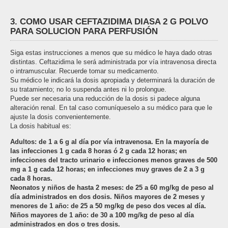
3. COMO USAR CEFTAZIDIMA DIASA 2 G POLVO
PARA SOLUCION PARA PERFUSIÓN
Siga estas instrucciones a menos que su médico le haya dado otras
distintas. Ceftazidima le será administrada por vía intravenosa directa
o intramuscular. Recuerde tomar su medicamento.
Su médico le indicará la dosis apropiada y determinará la duración de
su tratamiento; no lo suspenda antes ni lo prolongue.
Puede ser necesaria una reducción de la dosis si padece alguna
alteración renal. En tal caso comuníqueselo a su médico para que le
ajuste la dosis convenientemente.
La dosis habitual es:
Adultos: de 1 a 6 g al día por vía intravenosa. En la mayoría de
las infecciones 1 g cada 8 horas ó 2 g cada 12 horas; en
infecciones del tracto urinario e infecciones menos graves de 500
mg a 1 g cada 12 horas; en infecciones muy graves de 2 a 3 g
cada 8 horas.
Neonatos y niños de hasta 2 meses: de 25 a 60 mg/kg de peso al
día administrados en dos dosis. Niños mayores de 2 meses y
menores de 1 año: de 25 a 50 mg/kg de peso dos veces al día.
Niños mayores de 1 año: de 30 a 100 mg/kg de peso al día
administrados en dos o tres dosis.