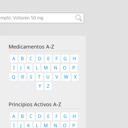
Medicamentos A-Z
A
B
C
D
E
F
G
H
I
J
K
L
M
N
O
P
Q
R
S
T
U
V
W
X
Y
Z
Principios Activos A-Z
A
B
C
D
E
F
G
H
I
J
K
L
M
N
O
P