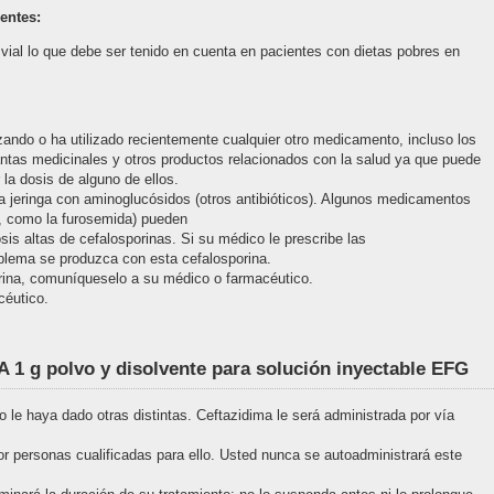
entes:
ial lo que debe ser tenido en cuenta en pacientes con dietas pobres en
izando o ha utilizado recientemente cualquier otro medicamento, incluso los
antas medicinales y otros productos relacionados con la salud ya que puede
 la dosis de alguno de ellos.
 jeringa con aminoglucósidos (otros antibióticos). Algunos medicamentos
s, como la furosemida) pueden
is altas de cefalosporinas. Si su médico le prescribe las
blema se produzca con esta cefalosporina.
rina, comuníqueselo a su médico o farmacéutico.
céutico.
g polvo y disolvente para solución inyectable EFG
le haya dado otras distintas. Ceftazidima le será administrada por vía
 personas cualificadas para ello. Usted nunca se autoadministrará este