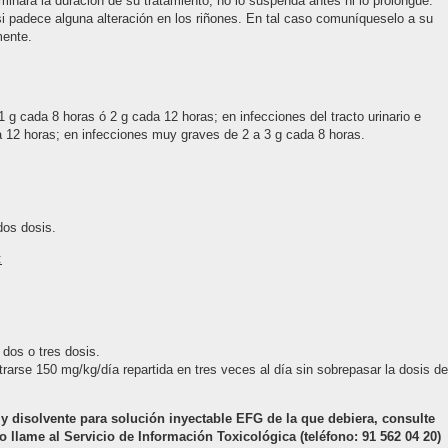
minará la duración de su tratamiento; no lo suspenda antes ni lo prolongue.
i padece alguna alteración en los riñones. En tal caso comuníqueselo a su
mente.
1 g cada 8 horas ó 2 g cada 12 horas; en infecciones del tracto urinario e
12 horas; en infecciones muy graves de 2 a 3 g cada 8 horas.
dos dosis.
:
dos o tres dosis.
arse 150 mg/kg/día repartida en tres veces al día sin sobrepasar la dosis de
disolvente para solución inyectable EFG de la que debiera, consulte
llame al Servicio de Información Toxicológica (teléfono: 91 562 04 20)