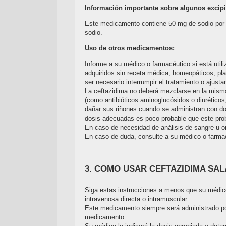
Información importante sobre algunos excipi
Este medicamento contiene 50 mg de sodio por v
sodio.
Uso de otros medicamentos:
Informe a su médico o farmacéutico si está util
adquiridos sin receta médica, homeopáticos, pl
ser necesario interrumpir el tratamiento o ajustar
La ceftazidima no deberá mezclarse en la misma
(como antibióticos aminoglucósidos o diurético
dañar sus riñones cuando se administran con dos
dosis adecuadas es poco probable que este pro
En caso de necesidad de análisis de sangre u o
En caso de duda, consulte a su médico o farma
3. COMO USAR CEFTAZIDIMA SALA 1 
Siga estas instrucciones a menos que su médico 
intravenosa directa o intramuscular.
Este medicamento siempre será administrado por
medicamento.