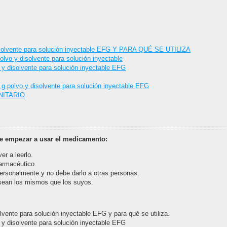
olvente para solución inyectable EFG Y PARA QUÉ SE UTILIZA
 y disolvente para solución inyectable
disolvente para solución inyectable EFG
lvo y disolvente para solución inyectable EFG
NITARIO
de empezar a usar el medicamento:
er a leerlo.
farmacéutico.
ersonalmente y no debe darlo a otras personas.
sean los mismos que los suyos.
ente para solución inyectable EFG y para qué se utiliza.
 disolvente para solución inyectable EFG