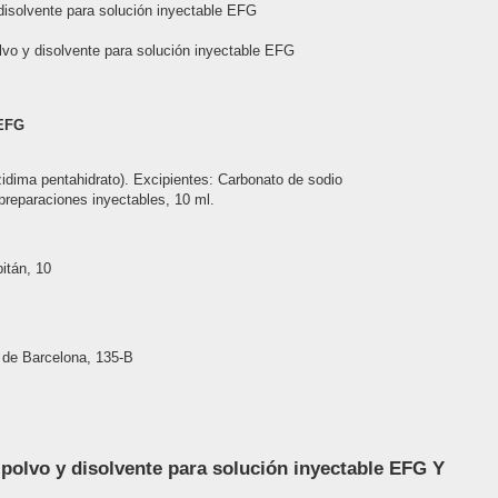
solvente para solución inyectable EFG
o y disolvente para solución inyectable EFG
 EFG
.
idima pentahidrato). Excipientes: Carbonato de sodio
preparaciones inyectables, 10 ml.
tán, 10
e Barcelona, 135-B
olvo y disolvente para solución inyectable EFG Y