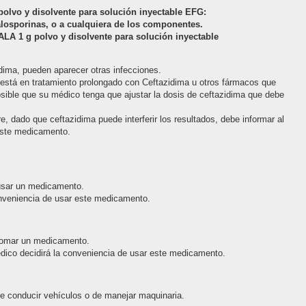
lvo y disolvente para solución inyectable EFG:
efalosporinas, o a cualquiera de los componentes.
A 1 g polvo y disolvente para solución inyectable
idima, pueden aparecer otras infecciones.
 está en tratamiento prolongado con Ceftazidima u otros fármacos que
posible que su médico tenga que ajustar la dosis de ceftazidima que debe
gre, dado que ceftazidima puede interferir los resultados, debe informar al
 este medicamento.
usar un medicamento.
nveniencia de usar este medicamento.
 tomar un medicamento.
édico decidirá la conveniencia de usar este medicamento.
de conducir vehículos o de manejar maquinaria.