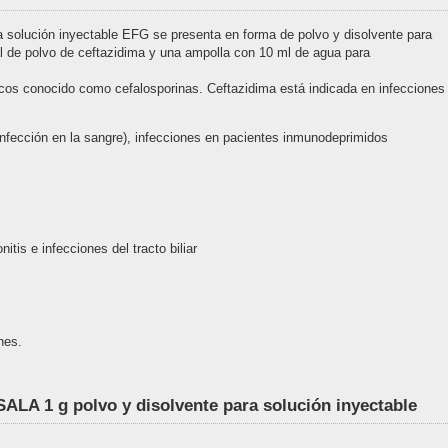
solución inyectable EFG se presenta en forma de polvo y disolvente para
al de polvo de ceftazidima y una ampolla con 10 ml de agua para
icos conocido como cefalosporinas. Ceftazidima está indicada en infecciones
infección en la sangre), infecciones en pacientes inmunodeprimidos
itis e infecciones del tracto biliar
nes.
A 1 g polvo y disolvente para solución inyectable