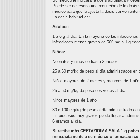
Su médico le indicará la dosis apropiada y deter
Puede ser necesaria una reducción de la dosis s
médico para que le ajuste la dosis conveniente
La dosis habitual es:
Adultos:
1 a 6 g al día. En la mayoría de las infecciones 
infecciones menos graves de 500 mg a 1 g cada 
Niños:
Neonatos y niños de hasta 2 meses:
25 a 60 mg/kg de peso al día administrados en 
Niños mayores de 2 meses y menores de 1 año
25 a 50 mg/kg de peso dos veces al día.
Niños mayores de 1 año:
30 a 100 mg/kg de peso al día administrados en 
En procesos muy graves puede llegar a administr
6 gramos al día.
Si recibe más CEFTAZIDIMA SALA 1 g polvo y 
inmediatamente a su médico o farmacéutico o 