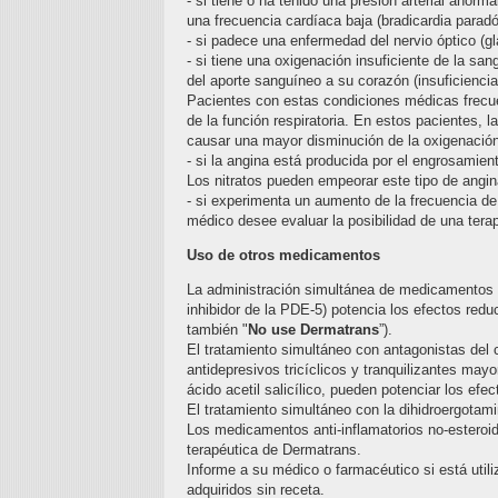
- si tiene o ha tenido una presión arterial anorm
una frecuencia cardíaca baja (bradicardia paradó
- si padece una enfermedad del nervio óptico (g
- si tiene una oxigenación insuficiente de la s
del aporte sanguíneo a su corazón (insuficienci
Pacientes con estas condiciones médicas frecuen
de la función respiratoria. En estos pacientes, la
causar una mayor disminución de la oxigenació
- si la angina está producida por el engrosamien
Los nitratos pueden empeorar este tipo de angin
- si experimenta un aumento de la frecuencia de
médico desee evaluar la posibilidad de una terap
Uso de otros medicamentos
La administración simultánea de medicamentos para
inhibidor de la PDE-5) potencia los efectos reduct
también "
No use Dermatrans
”).
El tratamiento simultáneo con antagonistas del c
antidepresivos tricíclicos y tranquilizantes ma
ácido acetil salicílico, pueden potenciar los efe
El tratamiento simultáneo con la dihidroergotam
Los medicamentos anti-inflamatorios no-esteroide
terapéutica de Dermatrans.
Informe a su médico o farmacéutico si está util
adquiridos sin receta.