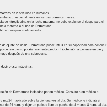
matrans en la fertilidad en humanos.
 embarazo, especialmente en los tres primeros meses.
ia de nitroglicerina en la leche materna, no debe excluirse el riesgo para el
tancia materna o el uso de Dermatrans.
tilizar cualquier medicamento.
so de ajuste de dosis, Dermatrans puede influir en su capacidad para conducir
po de reacción o podría raramente producir hipotensión al ponerse en pie y
mayo después de una sobredosis.
nducir o usar máquinas.
ración de Dermatrans indicadas por su médico. Consulte a su médico o
 mg/24 h aplicado sobre la piel una vez al día. Su médico le indicará si
or de 24 horas y dejar un periodo libre de parche de al menos 8 horas al día.