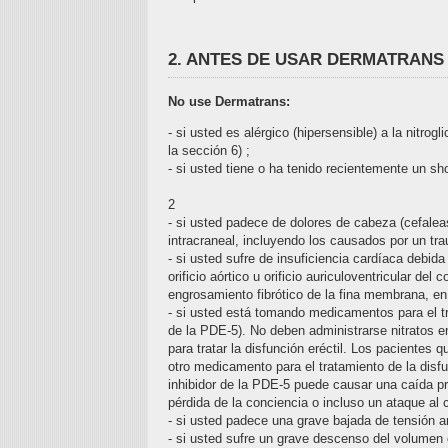
2. ANTES DE USAR DERMATRANS
No use Dermatrans:
- si usted es alérgico (hipersensible) a la nitr
la sección 6) ;
- si usted tiene o ha tenido recientemente un s
2
- si usted padece de dolores de cabeza (cefale
intracraneal, incluyendo los causados por un tr
- si usted sufre de insuficiencia cardíaca debi
orificio aórtico u orificio auriculoventricular de
engrosamiento fibrótico de la fina membrana, en 
- si usted está tomando medicamentos para el trata
de la PDE-5). No deben administrarse nitratos e
para tratar la disfunción eréctil. Los pacientes 
otro medicamento para el tratamiento de la disfun
inhibidor de la PDE-5 puede causar una caída pr
pérdida de la conciencia o incluso un ataque al 
- si usted padece una grave bajada de tensión a
- si usted sufre un grave descenso del volumen