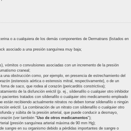
oglicerina o a cualquiera de los demás componentes de Dermatrans (listados en
hock asociado a una presión sanguínea muy baja;
as), vómitos o convulsiones asociadas con un incremento de la presión
aumatismo craneal;
da a una obstrucción como, por ejemplo, en presencia de estrechamiento del
l corazón (estenosis aórtica o estenosis mitral, respectivamente), o de un
foma de saco, que rodea al corazón (pericarditis constrictiva);
miento de la disfunción eréctil (p. ej., sildenafilo o cualquier otro inhibidor
n pacientes tratados con sildenafilo o cualquier otro medicamento empleado
que están recibiendo actualmente nitratos no deben tomar sildenafilo o ningún
ción eréctil. La combinación de un nitrato con sildenafilo o cualquier otro
ofunda y súbita de la presión arterial, que puede conducir a desmayo,
corazón (ver también "
Uso de otros medicamentos
");
rterial (presión sanguínea arterial máxima de 90 mm Hg);
 de sangre en su organismo debido a pérdidas importantes de sangre o