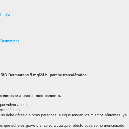
ILIZA
Dermatrans
 Dermatrans 5 mg/24 h, parche transdérmico
de empezar a usar el medicamento.
ue volver a leerlo.
farmacéutico.
y no debe dárselo a otras personas, aunque tengan los mismos síntomas, ya
os que sufre es grave o si aprecia cualquier efecto adverso no mencionado