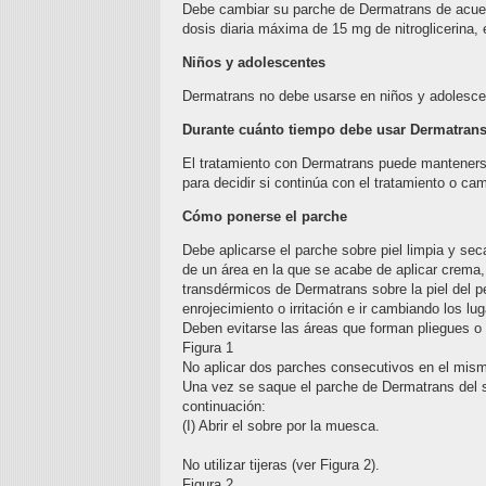
Debe cambiar su parche de Dermatrans de acuer
dosis diaria máxima de 15 mg de nitroglicerina,
Niños y adolescentes
Dermatrans no debe usarse en niños y adolesc
Durante cuánto tiempo debe usar Dermatran
El tratamiento con Dermatrans puede mantenerse
para decidir si continúa con el tratamiento o cam
Cómo ponerse el parche
Debe aplicarse el parche sobre piel limpia y s
de un área en la que se acabe de aplicar crema,
transdérmicos de Dermatrans sobre la piel del pe
enrojecimiento o irritación e ir cambiando los lu
Deben evitarse las áreas que forman pliegues o 
Figura 1
No aplicar dos parches consecutivos en el mism
Una vez se saque el parche de Dermatrans del s
continuación:
(I) Abrir el sobre por la muesca.
No utilizar tijeras (ver Figura 2).
Figura 2