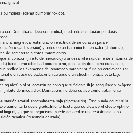
emia grave);
 los pulmones (edema pulmonar tóxico).
miento con Dermatrans debe ser gradual, mediante sustitución por dosis
gada;
nancia magnética, estimulación eléctrica de su corazón para el
rilación o cardioversión) y antes de un tratamiento con calor (diatermia),
tes de someterse a estos tratamientos.
aque al corazón (infarto de miocardio) o si desarrolla rápidamente síntomas de
guda) tales como dificultad para respirar, sensación de mucho cansancio,
ue realice los éxamenes de laboratorio para ver su función cardiovascular.
rterial o en caso de padecer un colapso o un shock mientras está bajo
arse;
sos agudos) o si su corazón no consigue suficiente flujo sanguíneo y oxígeno
ón (infarto de miocardio). Dermatrans no debe usarse como tratamiento
a presión arterial anormalmente baja (hipotensión). Esto puede ocurrir si la
able aumentar la dosis gradualmente hasta que se alcance el efecto óptimo;
 sublingual, ya que su organismo puede desarrollar una resistencia a los
ición repetida (tolerancia cruzada);