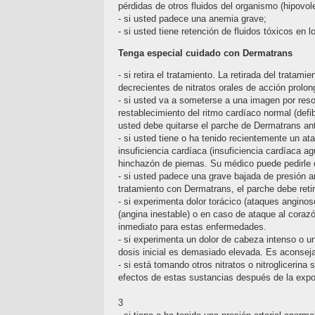
pérdidas de otros fluidos del organismo (hipovol
- si usted padece una anemia grave;
- si usted tiene retención de fluidos tóxicos en
Tenga especial cuidado con Dermatrans
- si retira el tratamiento. La retirada del trata
decrecientes de nitratos orales de acción prolon
- si usted va a someterse a una imagen por reso
restablecimiento del ritmo cardíaco normal (defib
usted debe quitarse el parche de Dermatrans an
- si usted tiene o ha tenido recientemente un at
insuficiencia cardíaca (insuficiencia cardíaca a
hinchazón de piernas. Su médico puede pedirle q
- si usted padece una grave bajada de presión a
tratamiento con Dermatrans, el parche debe retir
- si experimenta dolor torácico (ataques angino
(angina inestable) o en caso de ataque al coraz
inmediato para estas enfermedades.
- si experimenta un dolor de cabeza intenso o un
dosis inicial es demasiado elevada. Es aconsej
- si está tomando otros nitratos o nitroglicerina
efectos de estas sustancias después de la expos
3