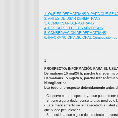
1. QUÉ ES DERMATRANS Y PARA QUÉ SE UT
2. ANTES DE USAR DERMATRANS
3. CÓMO USAR DERMATRANS
4. POSIBLES EFECTOS ADVERSOS
5. CONSERVACIÓN DE DERMATRANS
6. INFORMACIÓN ADICIONAL Composición de 
1
PROSPECTO: INFORMACIÓN PARA EL USUARIO
Dermatrans 10 mg/24 h, parche transdérmico
Dermatrans 15 mg/24 h, parche transdérmico
Nitroglicerina
Lea todo el prospecto detenidamente antes 
- Conserve este prospecto, ya que puede tener q
- Si tiene alguna duda, consulte a su médico o 
- Este medicamento se le ha recetado a usted 
que puede perjudicarles.
- Si considera que alguno de los efectos advers