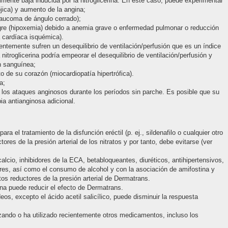
almente baja inducida por la nitroglicerina. En este caso, puede experimentar
jica) y aumento de la angina;
laucoma de ángulo cerrado);
angre (hipoxemia) debido a anemia grave o enfermedad pulmonar o reducción
a cardíaca isquémica).
temente sufren un desequilibrio de ventilación/perfusión que es un índice
 nitroglicerina podría empeorar el desequilibrio de ventilación/perfusión y
n sanguínea;
to de su corazón (miocardiopatía hipertrófica).
a;
 los ataques anginosos durante los períodos sin parche. Es posible que su
ia antianginosa adicional.
 el tratamiento de la disfunción eréctil (p. ej., sildenafilo o cualquier otro
ores de la presión arterial de los nitratos y por tanto, debe evitarse (ver
alcio, inhibidores de la ECA, betabloqueantes, diuréticos, antihipertensivos,
yores, así como el consumo de alcohol y con la asociación de amifostina y
ctos reductores de la presión arterial de Dermatrans.
ina puede reducir el efecto de Dermatrans.
os, excepto el ácido acetil salicílico, puede disminuir la respuesta
izando o ha utilizado recientemente otros medicamentos, incluso los