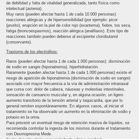
de debilidad y falta de vitalidad generalizada, tanto física como
intelectual (astenia).
Muy raros (pueden afectar hasta 1 de cada 10.000 personas):
reacciones alérgicas y de hipersensibilidad (por ejemplo: picor
(prurito), erupción en la piel de color rojo (exantema), fiebre, tos seca,
fatiga (broncoespasmos), reacción alérgica (anafilaxis). Este tipo de
reacciones también pueden deberse al excipiente clorobutanol
(conservante).
Trastorno de los electrolitos
:
Raros (pueden afectar hasta 1 de cada 1.000 personas): disminución
de sodio en sangre (hiponatremia), hiperhidratación.
Raramente (pueden afectar hasta 1 de cada 1.000 personas) existe el
riesgo de aparición de hiponatremia (disminución de sodio en sangre)
asociado con mayor frecuencia a la vía de administración intranasal
que cursa con: dolor de cabeza, náuseas y molestias intestinales,
sensación de cansancio muscular y, en alguna ocasión, un ligero
aumento transitorio de la tensión arterial y taquicardia, que por lo
general remiten espontáneamente. En algunos casos, al iniciar el
tratamiento se ha observado un aumento en la eliminación de sodio y
potasio en la orina.
Para prevenir un eventual riesgo de retención masiva de líquidos, se
recomienda controlar la ingesta de los mismos durante el tratamiento
con Desmopresina Mede.