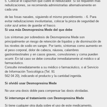
5. Colocar el capuchón que cubre el nebulizador. Si se requieren más
nebulizaciones, se recomienda administrarlas alternativamente en
cada una
de las fosas nasales, siguiendo el mismo procedimiento. - 6. Para
evitar nebulizaciones involuntarias, colocar la pinza de seguridad de
color azul antes de guardar el frasco.
Si usa más Desmopresina Mede del que debe
Los síntomas por sobredosis de Desmopresina Mede son
principalmente un riesgo de retención de líquidos y de disminución de
los niveles de sodio en sangre. Por tanto, síntomas como aumento en
el peso corporal, dolor de cabeza, náusea, calambres
gastrointestinales y en casos graves, convulsiones y coma pueden
ocurrir. En tal caso se debe consultar inmediatamente al médico o al
farmacéutico.
Consulte inmediatamente a su médico o farmacéutico, o al Servicio
de Información Toxicológica (Tel. 91
562 04 20), indicando el producto y la cantidad ingerida.
Si olvidó usar Desmopresina Mede
No use una dosis doble para compensar las dosis olvidadas.
Si interrumpe el tratamiento con Desmopresina Mede
Si tiene cualquier otra duda sobre el uso de este medicamento,