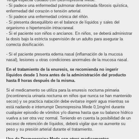
- Si padece una enfermedad pulmonar denominada fibrosis quística,
enfermedad del corazón o tensión arterial.
- Si padece una enfermedad crónica del riñón.
- Si presenta desequilibrio en el balance de líquidos y sales del
organismo o hipertensión intracraneal.
- Si el paciente son niños o ancianos. En niños, se deberá administrar
la dosis bajo la estricta supervisión de un adulto para asegurar la
correcta dosificación.
- Si el paciente presenta edema nasal (inflamación de la mucosa
nasal), lesiones u otras condiciones anormales de la mucosa nasal.
En el tratamiento de la enuresis, se recomienda no ingerir
líquidos desde 1 hora antes de la administración del producto
hasta 8 horas después de la misma.
Si el medicamento se utiliza para la enuresis nocturna primaria
(incontinencia urinaria nocturna en niños que nunca se han mantenido
secos) y se practica natación debe evitarse ingerir agua mientras se
está nadando e interrumpir Desmopresina Mede 0,1mg/ml durante
cualquier episodio de vómitos y/o diarrea hasta que su balance hídrico
vuelva a ser otra vez normal. Teniendo en cuenta la posibilidad de un
exceso de retención de líquidos, deberá vigilar que no aumente su
peso y su presión arterial durante el tratamiento.
Uso de Desmopresina Mede con otros medicamentos