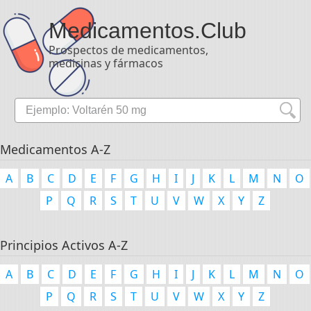
Medicamentos
.Club
Prospectos de medicamentos,
medicinas y fármacos
Medicamentos A-Z
A
B
C
D
E
F
G
H
I
J
K
L
M
N
O
P
Q
R
S
T
U
V
W
X
Y
Z
Principios Activos A-Z
A
B
C
D
E
F
G
H
I
J
K
L
M
N
O
P
Q
R
S
T
U
V
W
X
Y
Z