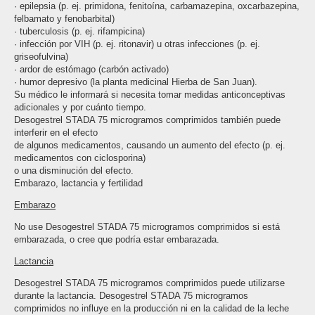
· epilepsia (p. ej. primidona, fenitoína, carbamazepina, oxcarbazepina,
felbamato y fenobarbital)
· tuberculosis (p. ej. rifampicina)
· infección por VIH (p. ej. ritonavir) u otras infecciones (p. ej.
griseofulvina)
· ardor de estómago (carbón activado)
· humor depresivo (la planta medicinal Hierba de San Juan).
Su médico le informará si necesita tomar medidas anticonceptivas
adicionales y por cuánto tiempo.
Desogestrel STADA 75 microgramos comprimidos también puede
interferir en el efecto
de algunos medicamentos, causando un aumento del efecto (p. ej.
medicamentos con ciclosporina)
o una disminución del efecto.
Embarazo, lactancia y fertilidad
Embarazo
No use Desogestrel STADA 75 microgramos comprimidos si está
embarazada, o cree que podría estar embarazada.
Lactancia
Desogestrel STADA 75 microgramos comprimidos puede utilizarse
durante la lactancia. Desogestrel STADA 75 microgramos
comprimidos no influye en la producción ni en la calidad de la leche