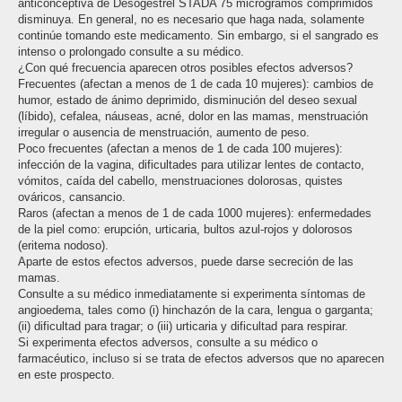
anticonceptiva de Desogestrel STADA 75 microgramos comprimidos
disminuya. En general, no es necesario que haga nada, solamente
continúe tomando este medicamento. Sin embargo, si el sangrado es
intenso o prolongado consulte a su médico.
¿Con qué frecuencia aparecen otros posibles efectos adversos?
Frecuentes (afectan a menos de 1 de cada 10 mujeres): cambios de
humor, estado de ánimo deprimido, disminución del deseo sexual
(líbido), cefalea, náuseas, acné, dolor en las mamas, menstruación
irregular o ausencia de menstruación, aumento de peso.
Poco frecuentes (afectan a menos de 1 de cada 100 mujeres):
infección de la vagina, dificultades para utilizar lentes de contacto,
vómitos, caída del cabello, menstruaciones dolorosas, quistes
ováricos, cansancio.
Raros (afectan a menos de 1 de cada 1000 mujeres): enfermedades
de la piel como: erupción, urticaria, bultos azul-rojos y dolorosos
(eritema nodoso).
Aparte de estos efectos adversos, puede darse secreción de las
mamas.
Consulte a su médico inmediatamente si experimenta síntomas de
angioedema, tales como (i) hinchazón de la cara, lengua o garganta;
(ii) dificultad para tragar; o (iii) urticaria y dificultad para respirar.
Si experimenta efectos adversos, consulte a su médico o
farmacéutico, incluso si se trata de efectos adversos que no aparecen
en este prospecto.