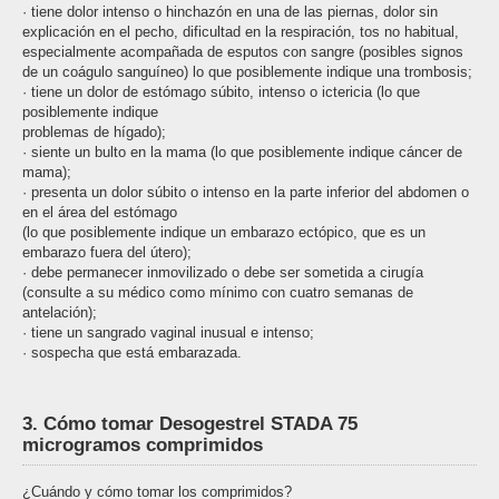
· tiene dolor intenso o hinchazón en una de las piernas, dolor sin
explicación en el pecho, dificultad en la respiración, tos no habitual,
especialmente acompañada de esputos con sangre (posibles signos
de un coágulo sanguíneo) lo que posiblemente indique una trombosis;
· tiene un dolor de estómago súbito, intenso o ictericia (lo que
posiblemente indique
problemas de hígado);
· siente un bulto en la mama (lo que posiblemente indique cáncer de
mama);
· presenta un dolor súbito o intenso en la parte inferior del abdomen o
en el área del estómago
(lo que posiblemente indique un embarazo ectópico, que es un
embarazo fuera del útero);
· debe permanecer inmovilizado o debe ser sometida a cirugía
(consulte a su médico como mínimo con cuatro semanas de
antelación);
· tiene un sangrado vaginal inusual e intenso;
· sospecha que está embarazada.
3. Cómo tomar Desogestrel STADA 75
microgramos comprimidos
¿Cuándo y cómo tomar los comprimidos?