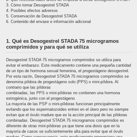
3. Cómo tomar Desogestrel STADA
4. Posibles efectos adversos
5. Conservación de Desogestrel STADA
6. Contenido del envase e información adicional
1. Qué es Desogestrel STADA 75 microgramos
comprimidos y para qué se utiliza
Desogestrel STADA 75 microgramos comprimidos se utiliza para
evitar el embarazo. Este medicamento contiene una pequeña cantidad
de un tipo de hormona sexual femenina, el progestágeno desogestrel.
Por esta razón, Desogestrel STADA 75 microgramos comprimidos se
denomina píldora de progestágeno solo (PPS) o mini-píldora. Al
contrario que las píldoras
combinadas, las PPS o mini-píldoras no contienen una hormona
estrogénica, junto con el progestágeno.
La mayoría de las PSP o mini-píldoras funcionan principalmente
evitando que los espermatozoides entren en el útero pero no siempre
evitan que el óvulo madure que es la acción principal de las píldoras
combinadas. Desogestrel STADA 75 microgramos comprimidos es
diferente de otras mini-píldoras ya que tiene una dosis que en la
mayoría de casos se suficientemente alta para evitar que el óvulo
madure. Como consecuencia, este medicamento proporciona una