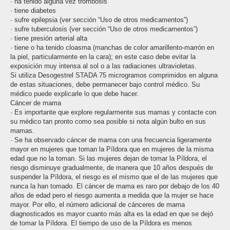
· ha tenido alguna vez trombosis
· tiene diabetes
· sufre epilepsia (ver sección “Uso de otros medicamentos”)
· sufre tuberculosis (ver sección “Uso de otros medicamentos”)
· tiene presión arterial alta
· tiene o ha tenido cloasma (manchas de color amarillento-marrón en
la piel, particularmente en la cara); en este caso debe evitar la
exposición muy intensa al sol o a las radiaciones ultravioletas.
Si utiliza Desogestrel STADA 75 microgramos comprimidos en alguna
de estas situaciones, debe permanecer bajo control médico. Su
médico puede explicarle lo que debe hacer.
Cáncer de mama
· Es importante que explore regularmente sus mamas y contacte con
su médico tan pronto como sea posible si nota algún bulto en sus
mamas.
· Se ha observado cáncer de mama con una frecuencia ligeramente
mayor en mujeres que toman la Píldora que en mujeres de la misma
edad que no la toman. Si las mujeres dejan de tomar la Píldora, el
riesgo disminuye gradualmente, de manera que 10 años después de
suspender la Píldora, el riesgo es el mismo que el de las mujeres que
nunca la han tomado. El cáncer de mama es raro por debajo de los 40
años de edad pero el riesgo aumenta a medida que la mujer se hace
mayor. Por ello, el número adicional de cánceres de mama
diagnosticados es mayor cuanto más alta es la edad en que se dejó
de tomar la Píldora. El tiempo de uso de la Píldora es menos