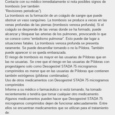
Contacte con su médico inmediatamente si nota posibles signos de
trombosis (ver también
“Revisiones periodicas”).
La trombosis es la formación de un coágulo de sangre que puede
obstruir un vaso sanguíneo. La trombosis se produce a veces en las
venas profundas de las piernas (trombosis venosa profunda). Si el
coágulo se desprende de las venas donde se ha formado, puede
alcanzar y bloquear las arterias de los pulmones, provocando lo que
se conoce como “embolismo pulmonar”. Esto puede dar lugar a
situaciones fatales. La trombosis venosa profunda se presenta
raramente. Se puede desarrollar tomando o no la Píldora. También
puede aparecer si se queda embarazada.
El riesgo de trombosis es mayor en las usuarias de Píldoras que en
las no usuarias. Se cree que el riesgo en las usuarias de Píldoras con
progestágeno solo como Desogestrel STADA 75 microgramos
comprimidos es menor que en las usuarias de Píldoras que contienen
también estrógenos (píldoras combinadas).
Uso de otros medicamentos con Desogestrel STADA 75 microgramos
comprimidos
Informe a su médico o farmacéutico si está tomando, ha tomado
recientemente o tendría que tomar cualquier otro medicamento.
Algunos medicamentos pueden hacer que Desogestrel STADA 75
microgramos comprimidos dejen de funcionar adecuadamente. Entre
ellos se encuentran medicamentos que se utilizan para el tratamiento
de: