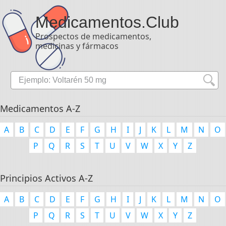
Medicamentos
.Club
Prospectos de medicamentos,
medicinas y fármacos
Medicamentos A-Z
A
B
C
D
E
F
G
H
I
J
K
L
M
N
O
P
Q
R
S
T
U
V
W
X
Y
Z
Principios Activos A-Z
A
B
C
D
E
F
G
H
I
J
K
L
M
N
O
P
Q
R
S
T
U
V
W
X
Y
Z