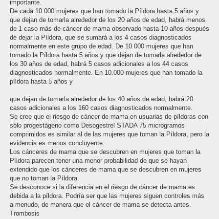
importante.
De cada 10.000 mujeres que han tomado la Píldora hasta 5 años y
que dejan de tomarla alrededor de los 20 años de edad, habrá menos
de 1 caso más de cáncer de mama observado hasta 10 años después
de dejar la Píldora, que se sumará a los 4 casos diagnosticados
normalmente en este grupo de edad. De 10.000 mujeres que han
tomado la Píldora hasta 5 años y que dejan de tomarla alrededor de
los 30 años de edad, habrá 5 casos adicionales a los 44 casos
diagnosticados normalmente. En 10.000 mujeres que han tomado la
píldora hasta 5 años y
que dejan de tomarla alrededor de los 40 años de edad, habrá 20
casos adicionales a los 160 casos diagnosticados normalmente.
Se cree que el riesgo de cáncer de mama en usuarias de píldoras con
sólo progestágeno como Desogestrel STADA 75 microgramos
comprimidos es similar al de las mujeres que toman la Píldora, pero la
evidencia es menos concluyente.
Los cánceres de mama que se descubren en mujeres que toman la
Píldora parecen tener una menor probabilidad de que se hayan
extendido que los cánceres de mama que se descubren en mujeres
que no toman la Píldora.
Se desconoce si la diferencia en el riesgo de cáncer de mama es
debida a la píldora. Podría ser que las mujeres siguen controles más
a menudo, de manera que el cáncer de mama se detecta antes.
Trombosis