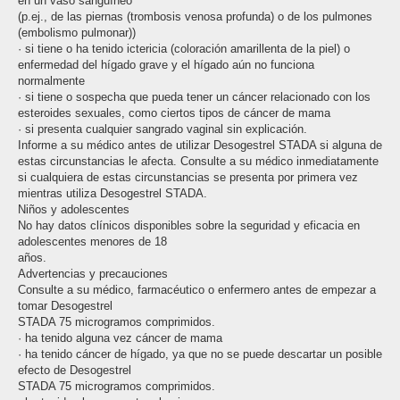
en un vaso sanguíneo
(p.ej., de las piernas (trombosis venosa profunda) o de los pulmones
(embolismo pulmonar))
· si tiene o ha tenido ictericia (coloración amarillenta de la piel) o
enfermedad del hígado grave y el hígado aún no funciona
normalmente
· si tiene o sospecha que pueda tener un cáncer relacionado con los
esteroides sexuales, como ciertos tipos de cáncer de mama
· si presenta cualquier sangrado vaginal sin explicación.
Informe a su médico antes de utilizar Desogestrel STADA si alguna de
estas circunstancias le afecta. Consulte a su médico inmediatamente
si cualquiera de estas circunstancias se presenta por primera vez
mientras utiliza Desogestrel STADA.
Niños y adolescentes
No hay datos clínicos disponibles sobre la seguridad y eficacia en
adolescentes menores de 18
años.
Advertencias y precauciones
Consulte a su médico, farmacéutico o enfermero antes de empezar a
tomar Desogestrel
STADA 75 microgramos comprimidos.
· ha tenido alguna vez cáncer de mama
· ha tenido cáncer de hígado, ya que no se puede descartar un posible
efecto de Desogestrel
STADA 75 microgramos comprimidos.