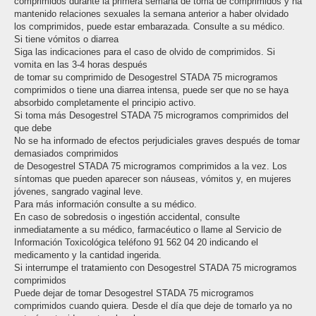
comprimidos durante la primera semana de toma de comprimidos y ha
mantenido relaciones sexuales la semana anterior a haber olvidado
los comprimidos, puede estar embarazada. Consulte a su médico.
Si tiene vómitos o diarrea
Siga las indicaciones para el caso de olvido de comprimidos. Si
vomita en las 3-4 horas después
de tomar su comprimido de Desogestrel STADA 75 microgramos
comprimidos o tiene una diarrea intensa, puede ser que no se haya
absorbido completamente el principio activo.
Si toma más Desogestrel STADA 75 microgramos comprimidos del
que debe
No se ha informado de efectos perjudiciales graves después de tomar
demasiados comprimidos
de Desogestrel STADA 75 microgramos comprimidos a la vez. Los
síntomas que pueden aparecer son náuseas, vómitos y, en mujeres
jóvenes, sangrado vaginal leve.
Para más información consulte a su médico.
En caso de sobredosis o ingestión accidental, consulte
inmediatamente a su médico, farmacéutico o llame al Servicio de
Información Toxicológica teléfono 91 562 04 20 indicando el
medicamento y la cantidad ingerida.
Si interrumpe el tratamiento con Desogestrel STADA 75 microgramos
comprimidos
Puede dejar de tomar Desogestrel STADA 75 microgramos
comprimidos cuando quiera. Desde el día que deje de tomarlo ya no