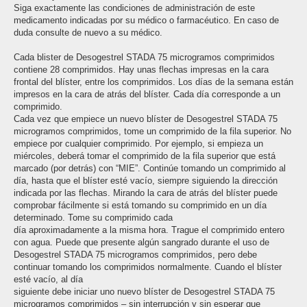
Siga exactamente las condiciones de administración de este
medicamento indicadas por su médico o farmacéutico. En caso de
duda consulte de nuevo a su médico.
Cada blister de Desogestrel STADA 75 microgramos comprimidos
contiene 28 comprimidos. Hay unas flechas impresas en la cara
frontal del blíster, entre los comprimidos. Los días de la semana están
impresos en la cara de atrás del blíster. Cada día corresponde a un
comprimido.
Cada vez que empiece un nuevo blíster de Desogestrel STADA 75
microgramos comprimidos, tome un comprimido de la fila superior. No
empiece por cualquier comprimido. Por ejemplo, si empieza un
miércoles, deberá tomar el comprimido de la fila superior que está
marcado (por detrás) con “MIE”. Continúe tomando un comprimido al
día, hasta que el blíster esté vacío, siempre siguiendo la dirección
indicada por las flechas. Mirando la cara de atrás del blíster puede
comprobar fácilmente si está tomando su comprimido en un día
determinado. Tome su comprimido cada
día aproximadamente a la misma hora. Trague el comprimido entero
con agua. Puede que presente algún sangrado durante el uso de
Desogestrel STADA 75 microgramos comprimidos, pero debe
continuar tomando los comprimidos normalmente. Cuando el blíster
esté vacío, al día
siguiente debe iniciar uno nuevo blíster de Desogestrel STADA 75
microgramos comprimidos – sin interrupción y sin esperar que