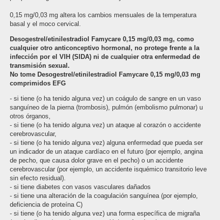
0,15 mg/0,03 mg altera los cambios mensuales de la temperatura
basal y el moco cervical.
Desogestrel/etinilestradiol Famycare 0,15 mg/0,03 mg, como
cualquier otro anticonceptivo hormonal, no protege frente a la
infección por el VIH (SIDA) ni de cualquier otra enfermedad de
transmisión sexual.
No tome Desogestrel/etinilestradiol Famycare 0,15 mg/0,03 mg
comprimidos EFG
- si tiene (o ha tenido alguna vez) un coágulo de sangre en un vaso
sanguíneo de la pierna (trombosis), pulmón (embolismo pulmonar) u
otros órganos,
- si tiene (o ha tenido alguna vez) un ataque al corazón o accidente
cerebrovascular,
- si tiene (o ha tenido alguna vez) alguna enfermedad que pueda ser
un indicador de un ataque cardíaco en el futuro (por ejemplo, angina
de pecho, que causa dolor grave en el pecho) o un accidente
cerebrovascular (por ejemplo, un accidente isquémico transitorio leve
sin efecto residual).
- si tiene diabetes con vasos vasculares dañados
- si tiene una alteración de la coagulación sanguínea (por ejemplo,
deficiencia de proteína C)
- si tiene (o ha tenido alguna vez) una forma específica de migraña