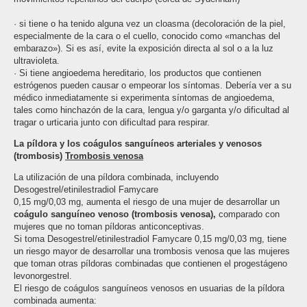
· si tiene o ha tenido alguna vez un cloasma (decoloración de la piel,
especialmente de la cara o el cuello, conocido como «manchas del
embarazo»). Si es así, evite la exposición directa al sol o a la luz
ultravioleta.
· Si tiene angioedema hereditario, los productos que contienen
estrógenos pueden causar o empeorar los síntomas. Debería ver a su
médico inmediatamente si experimenta síntomas de angioedema,
tales como hinchazón de la cara, lengua y/o garganta y/o dificultad al
tragar o urticaria junto con dificultad para respirar.
La píldora y los coágulos sanguíneos arteriales y venosos
(trombosis)
Trombosis venosa
La utilización de una píldora combinada, incluyendo
Desogestrel/etinilestradiol Famycare
0,15 mg/0,03 mg, aumenta el riesgo de una mujer de desarrollar un
coágulo sanguíneo venoso (trombosis venosa),
comparado con
mujeres que no toman píldoras anticonceptivas.
Si toma Desogestrel/etinilestradiol Famycare 0,15 mg/0,03 mg, tiene
un riesgo mayor de desarrollar una trombosis venosa que las mujeres
que toman otras píldoras combinadas que contienen el progestágeno
levonorgestrel.
El riesgo de coágulos sanguíneos venosos en usuarias de la píldora
combinada aumenta: