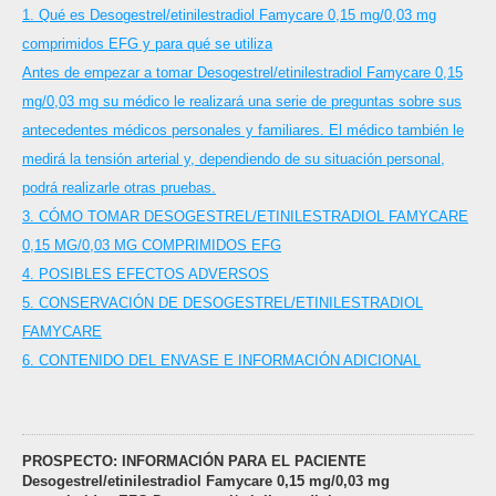
1. Qué es Desogestrel/etinilestradiol Famycare 0,15 mg/0,03 mg
comprimidos EFG y para qué se utiliza
Antes de empezar a tomar Desogestrel/etinilestradiol Famycare 0,15
mg/0,03 mg su médico le realizará una serie de preguntas sobre sus
antecedentes médicos personales y familiares. El médico también le
medirá la tensión arterial y, dependiendo de su situación personal,
podrá realizarle otras pruebas.
3. CÓMO TOMAR DESOGESTREL/ETINILESTRADIOL FAMYCARE
0,15 MG/0,03 MG COMPRIMIDOS EFG
4. POSIBLES EFECTOS ADVERSOS
5. CONSERVACIÓN DE DESOGESTREL/ETINILESTRADIOL
FAMYCARE
6. CONTENIDO DEL ENVASE E INFORMACIÓN ADICIONAL
PROSPECTO: INFORMACIÓN PARA EL PACIENTE
Desogestrel/etinilestradiol Famycare 0,15 mg/0,03 mg