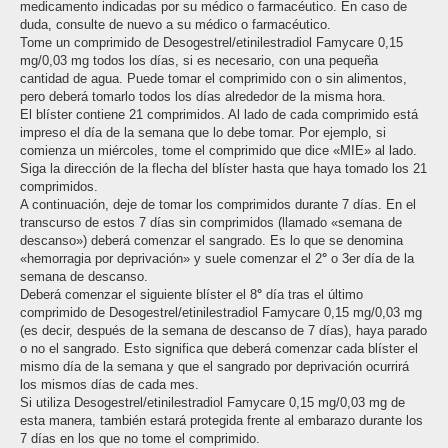
medicamento indicadas por su médico o farmacéutico. En caso de
duda, consulte de nuevo a su médico o farmacéutico.
Tome un comprimido de Desogestrel/etinilestradiol Famycare 0,15
mg/0,03 mg todos los días, si es necesario, con una pequeña
cantidad de agua. Puede tomar el comprimido con o sin alimentos,
pero deberá tomarlo todos los días alrededor de la misma hora.
El blíster contiene 21 comprimidos. Al lado de cada comprimido está
impreso el día de la semana que lo debe tomar. Por ejemplo, si
comienza un miércoles, tome el comprimido que dice «MIE» al lado.
Siga la dirección de la flecha del blíster hasta que haya tomado los 21
comprimidos.
A continuación, deje de tomar los comprimidos durante 7 días. En el
transcurso de estos 7 días sin comprimidos (llamado «semana de
descanso») deberá comenzar el sangrado. Es lo que se denomina
«hemorragia por deprivación» y suele comenzar el 2
°
o 3er día de la
semana de descanso.
Deberá comenzar el siguiente blíster el 8
°
día tras el último
comprimido de Desogestrel/etinilestradiol Famycare 0,15 mg/0,03 mg
(es decir, después de la semana de descanso de 7 días), haya parado
o no el sangrado. Esto significa que deberá comenzar cada blíster el
mismo día de la semana y que el sangrado por deprivación ocurrirá
los mismos días de cada mes.
Si utiliza Desogestrel/etinilestradiol Famycare 0,15 mg/0,03 mg de
esta manera, también estará protegida frente al embarazo durante los
7 días en los que no tome el comprimido.