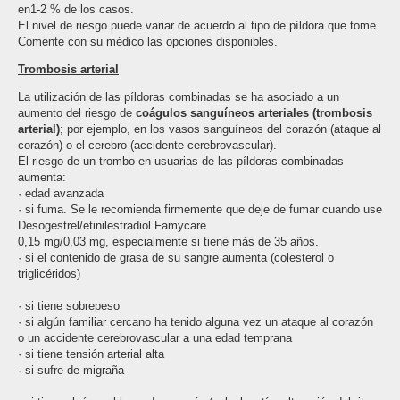
en1-2 % de los casos.
El nivel de riesgo puede variar de acuerdo al tipo de píldora que tome.
Comente con su médico las opciones disponibles.
Trombosis arterial
La utilización de las píldoras combinadas se ha asociado a un
aumento del riesgo de
coágulos sanguíneos arteriales (trombosis
arterial)
; por ejemplo, en los vasos sanguíneos del corazón (ataque al
corazón) o el cerebro (accidente cerebrovascular).
El riesgo de un trombo en usuarias de las píldoras combinadas
aumenta:
· edad avanzada
· si fuma. Se le recomienda firmemente que deje de fumar cuando use
Desogestrel/etinilestradiol Famycare
0,15 mg/0,03 mg, especialmente si tiene más de 35 años.
· si el contenido de grasa de su sangre aumenta (colesterol o
triglicéridos)
· si tiene sobrepeso
· si algún familiar cercano ha tenido alguna vez un ataque al corazón
o un accidente cerebrovascular a una edad temprana
· si tiene tensión arterial alta
· si sufre de migraña