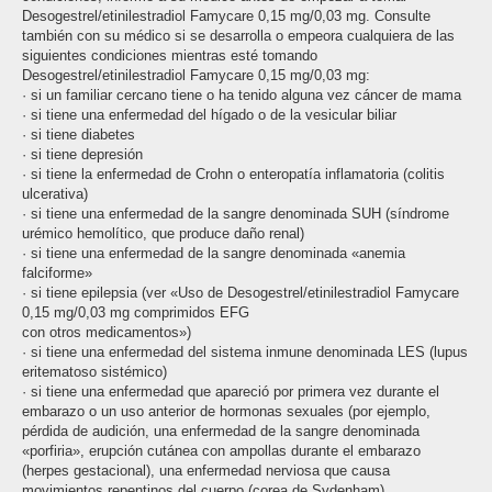
Desogestrel/etinilestradiol Famycare 0,15 mg/0,03 mg. Consulte
también con su médico si se desarrolla o empeora cualquiera de las
siguientes condiciones mientras esté tomando
Desogestrel/etinilestradiol Famycare 0,15 mg/0,03 mg:
· si un familiar cercano tiene o ha tenido alguna vez cáncer de mama
· si tiene una enfermedad del hígado o de la vesicular biliar
· si tiene diabetes
· si tiene depresión
· si tiene la enfermedad de Crohn o enteropatía inflamatoria (colitis
ulcerativa)
· si tiene una enfermedad de la sangre denominada SUH (síndrome
urémico hemolítico, que produce daño renal)
· si tiene una enfermedad de la sangre denominada «anemia
falciforme»
· si tiene epilepsia (ver «Uso de Desogestrel/etinilestradiol Famycare
0,15 mg/0,03 mg comprimidos EFG
con otros medicamentos»)
· si tiene una enfermedad del sistema inmune denominada LES (lupus
eritematoso sistémico)
· si tiene una enfermedad que apareció por primera vez durante el
embarazo o un uso anterior de hormonas sexuales (por ejemplo,
pérdida de audición, una enfermedad de la sangre denominada
«porfiria», erupción cutánea con ampollas durante el embarazo
(herpes gestacional), una enfermedad nerviosa que causa
movimientos repentinos del cuerpo (corea de Sydenham)