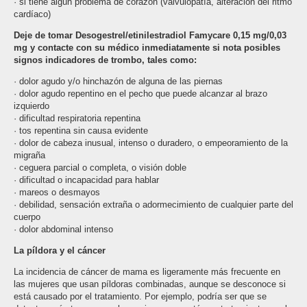
· si tiene algún problema de corazón (valvulopatía, alteración del ritmo
cardíaco)
Deje de tomar Desogestrel/etinilestradiol Famycare 0,15 mg/0,03
mg y contacte con su médico inmediatamente si nota posibles
signos indicadores de trombo, tales como:
· dolor agudo y/o hinchazón de alguna de las piernas
· dolor agudo repentino en el pecho que puede alcanzar al brazo
izquierdo
· dificultad respiratoria repentina
· tos repentina sin causa evidente
· dolor de cabeza inusual, intenso o duradero, o empeoramiento de la
migraña
· ceguera parcial o completa, o visión doble
· dificultad o incapacidad para hablar
· mareos o desmayos
· debilidad, sensación extraña o adormecimiento de cualquier parte del
cuerpo
· dolor abdominal intenso
La píldora y el cáncer
La incidencia de cáncer de mama es ligeramente más frecuente en
las mujeres que usan píldoras combinadas, aunque se desconoce si
está causado por el tratamiento. Por ejemplo, podría ser que se