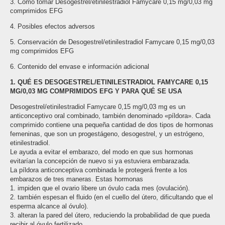
3. Cómo tomar Desogestrel/etinilestradiol Famycare 0,15 mg/0,03 mg
comprimidos EFG
4. Posibles efectos adversos
5. Conservación de Desogestrel/etinilestradiol Famycare 0,15 mg/0,03
mg comprimidos EFG
6. Contenido del envase e información adicional
1. QUÉ ES DESOGESTREL/ETINILESTRADIOL FAMYCARE 0,15
MG/0,03 MG COMPRIMIDOS EFG Y PARA QUÉ SE USA
Desogestrel/etinilestradiol Famycare 0,15 mg/0,03 mg es un
anticonceptivo oral combinado, también denominado «píldora». Cada
comprimido contiene una pequeña cantidad de dos tipos de hormonas
femeninas, que son un progestágeno, desogestrel, y un estrógeno,
etinilestradiol.
Le ayuda a evitar el embarazo, del modo en que sus hormonas
evitarían la concepción de nuevo si ya estuviera embarazada.
La píldora anticonceptiva combinada le protegerá frente a los
embarazos de tres maneras. Estas hormonas
1. impiden que el ovario libere un óvulo cada mes (ovulación).
2. también espesan el fluido (en el cuello del útero, dificultando que el
esperma alcance al óvulo).
3. alteran la pared del útero, reduciendo la probabilidad de que pueda
recibir al óvulo fertilizado.