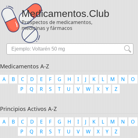
Medicamentos
.Club
Prospectos de medicamentos,
medicinas y fármacos
Medicamentos A-Z
A
B
C
D
E
F
G
H
I
J
K
L
M
N
O
P
Q
R
S
T
U
V
W
X
Y
Z
Principios Activos A-Z
A
B
C
D
E
F
G
H
I
J
K
L
M
N
O
P
Q
R
S
T
U
V
W
X
Y
Z