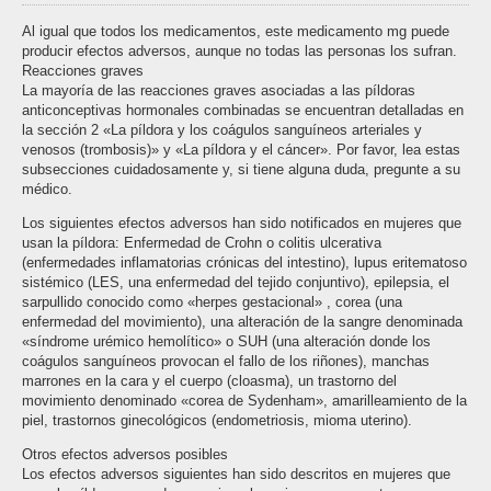
Al igual que todos los medicamentos, este medicamento mg puede
producir efectos adversos, aunque no todas las personas los sufran.
Reacciones graves
La mayoría de las reacciones graves asociadas a las píldoras
anticonceptivas hormonales combinadas se encuentran detalladas en
la sección 2 «La píldora y los coágulos sanguíneos arteriales y
venosos (trombosis)» y «La píldora y el cáncer». Por favor, lea estas
subsecciones cuidadosamente y, si tiene alguna duda, pregunte a su
médico.
Los siguientes efectos adversos han sido notificados en mujeres que
usan la píldora: Enfermedad de Crohn o colitis ulcerativa
(enfermedades inflamatorias crónicas del intestino), lupus eritematoso
sistémico (LES, una enfermedad del tejido conjuntivo), epilepsia, el
sarpullido conocido como «herpes gestacional» , corea (una
enfermedad del movimiento), una alteración de la sangre denominada
«síndrome urémico hemolítico» o SUH (una alteración donde los
coágulos sanguíneos provocan el fallo de los riñones), manchas
marrones en la cara y el cuerpo (cloasma), un trastorno del
movimiento denominado «corea de Sydenham», amarilleamiento de la
piel, trastornos ginecológicos (endometriosis, mioma uterino).
Otros efectos adversos posibles
Los efectos adversos siguientes han sido descritos en mujeres que