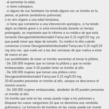
· al aumentar la edad,
· si tiene sobrepeso,
· si alguno de sus familiares ha tenido alguna vez un trombo en la
pierna, el pulmón (embolismo pulmonar)
o en otro órgano a una edad temprana,
· si tiene que someterse a una intervención quirúrgica, si ha tenido
algún accidente grave o si está inmovilizada durante un tiempo
prolongado, es importante que le informe a su médico de que está
tomando Desogestrel/etinilestradiol Famycare 0,15 mg/0,03 mg, ya
que puede tener que dejar de tomarlo. Su médico le dirá cuándo
comenzar a tomar Desogestrel/etinilestradiol Famycare 0,15 mg/0,03
mg otra vez, que suele ser a las dos semanas de que vuelva a estar
de nuevo en pie.
Las posibilidades de tener un trombo aumentan al tomar la píldora.
- De 100.000 mujeres que no toman la píldora y que no están
embarazadas, unas 5-10 pueden tener un trombo al año.
- De 100.000 mujeres que toman una píldora como
Desogestrel/etinilestradiol Famycare 0,15 mg/0,03 mg,
20-40 pueden presentar un trombo al año, aunque se desconoce el
número exacto.
- De 100.000 mujeres embarazadas, alrededor de 60 pueden presentar
un trombo al año.
Un trombo que esté en las venas puede viajar a los pulmones y
bloquear los vasos sanguíneos (lo que se denomina una «embolia
pulmonar»). La formación de trombos en las venas puede ser mortal