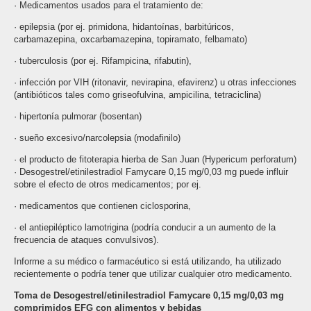
· Medicamentos usados para el tratamiento de:
· epilepsia (por ej. primidona, hidantoínas, barbitúricos,
carbamazepina, oxcarbamazepina, topiramato, felbamato)
· tuberculosis (por ej. Rifampicina, rifabutin),
· infección por VIH (ritonavir, nevirapina, efavirenz) u otras infecciones
(antibióticos tales como griseofulvina, ampicilina, tetraciclina)
· hipertonía pulmorar (bosentan)
· sueño excesivo/narcolepsia (modafinilo)
· el producto de fitoterapia hierba de San Juan (Hypericum perforatum)
· Desogestrel/etinilestradiol Famycare 0,15 mg/0,03 mg puede influir
sobre el efecto de otros medicamentos; por ej.
· medicamentos que contienen ciclosporina,
· el antiepiléptico lamotrigina (podría conducir a un aumento de la
frecuencia de ataques convulsivos).
Informe a su médico o farmacéutico si está utilizando, ha utilizado
recientemente o podría tener que utilizar cualquier otro medicamento.
Toma de Desogestrel/etinilestradiol Famycare 0,15 mg/0,03 mg
comprimidos EFG con alimentos y bebidas