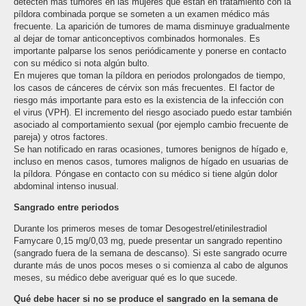
detecten más tumores en las mujeres que están en tratamiento con la
píldora combinada porque se someten a un examen médico más
frecuente. La aparición de tumores de mama disminuye gradualmente
al dejar de tomar anticonceptivos combinados hormonales. Es
importante palparse los senos periódicamente y ponerse en contacto
con su médico si nota algún bulto.
En mujeres que toman la píldora en periodos prolongados de tiempo,
los casos de cánceres de cérvix son más frecuentes. El factor de
riesgo más importante para esto es la existencia de la infección con
el virus (VPH). El incremento del riesgo asociado puedo estar también
asociado al comportamiento sexual (por ejemplo cambio frecuente de
pareja) y otros factores.
Se han notificado en raras ocasiones, tumores benignos de hígado e,
incluso en menos casos, tumores malignos de hígado en usuarias de
la píldora. Póngase en contacto con su médico si tiene algún dolor
abdominal intenso inusual.
Sangrado entre periodos
Durante los primeros meses de tomar Desogestrel/etinilestradiol
Famycare 0,15 mg/0,03 mg, puede presentar un sangrado repentino
(sangrado fuera de la semana de descanso). Si este sangrado ocurre
durante más de unos pocos meses o si comienza al cabo de algunos
meses, su médico debe averiguar qué es lo que sucede.
Qué debe hacer si no se produce el sangrado en la semana de