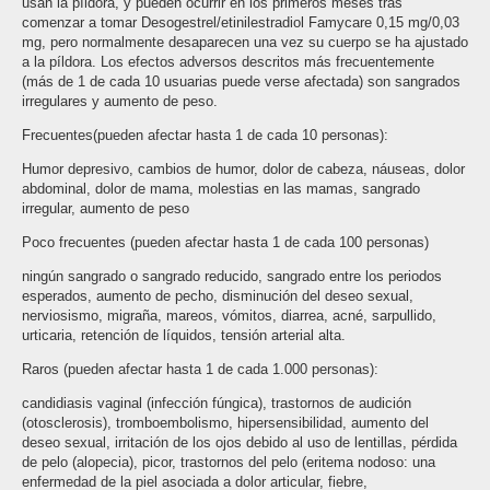
usan la píldora, y pueden ocurrir en los primeros meses tras
comenzar a tomar Desogestrel/etinilestradiol Famycare 0,15 mg/0,03
mg, pero normalmente desaparecen una vez su cuerpo se ha ajustado
a la píldora. Los efectos adversos descritos más frecuentemente
(más de 1 de cada 10 usuarias puede verse afectada) son sangrados
irregulares y aumento de peso.
Frecuentes(pueden afectar hasta 1 de cada 10 personas):
Humor depresivo, cambios de humor, dolor de cabeza, náuseas, dolor
abdominal, dolor de mama, molestias en las mamas, sangrado
irregular, aumento de peso
Poco frecuentes (pueden afectar hasta 1 de cada 100 personas)
ningún sangrado o sangrado reducido, sangrado entre los periodos
esperados, aumento de pecho, disminución del deseo sexual,
nerviosismo, migraña, mareos, vómitos, diarrea, acné, sarpullido,
urticaria, retención de líquidos, tensión arterial alta.
Raros (pueden afectar hasta 1 de cada 1.000 personas):
candidiasis vaginal (infección fúngica), trastornos de audición
(otosclerosis), tromboembolismo, hipersensibilidad, aumento del
deseo sexual, irritación de los ojos debido al uso de lentillas, pérdida
de pelo (alopecia), picor, trastornos del pelo (eritema nodoso: una
enfermedad de la piel asociada a dolor articular, fiebre,