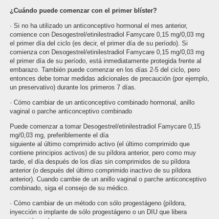
¿Cuándo puede comenzar con el primer blíster?
· Si no ha utilizado un anticonceptivo hormonal el mes anterior,
comience con Desogestrel/etinilestradiol Famycare 0,15 mg/0,03 mg
el primer día del ciclo (es decir, el primer día de su período). Si
comienza con Desogestrel/etinilestradiol Famycare 0,15 mg/0,03 mg
el primer día de su período, está inmediatamente protegida frente al
embarazo. También puede comenzar en los días 2-5 del ciclo, pero
entonces debe tomar medidas adicionales de precaución (por ejemplo,
un preservativo) durante los primeros 7 días.
· Cómo cambiar de un anticonceptivo combinado hormonal, anillo
vaginal o parche anticonceptivo combinado
Puede comenzar a tomar Desogestrel/etinilestradiol Famycare 0,15
mg/0,03 mg, preferiblemente el día
siguiente al último comprimido activo (el último comprimido que
contiene principios activos) de su píldora anterior, pero como muy
tarde, el día después de los días sin comprimidos de su píldora
anterior (o después del último comprimido inactivo de su píldora
anterior). Cuando cambie de un anillo vaginal o parche anticonceptivo
combinado, siga el consejo de su médico.
· Cómo cambiar de un método con sólo progestágeno (píldora,
inyección o implante de sólo progestágeno o un DIU que libera