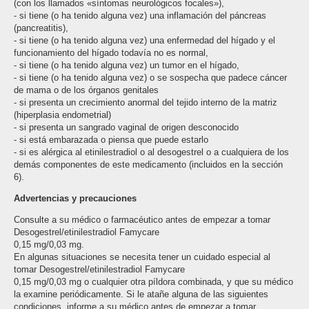
(con los llamados «síntomas neurológicos focales»),
- si tiene (o ha tenido alguna vez) una inflamación del páncreas
(pancreatitis),
- si tiene (o ha tenido alguna vez) una enfermedad del hígado y el
funcionamiento del hígado todavía no es normal,
- si tiene (o ha tenido alguna vez) un tumor en el hígado,
- si tiene (o ha tenido alguna vez) o se sospecha que padece cáncer
de mama o de los órganos genitales
- si presenta un crecimiento anormal del tejido interno de la matriz
(hiperplasia endometrial)
- si presenta un sangrado vaginal de origen desconocido
- si está embarazada o piensa que puede estarlo
- si es alérgica al etinilestradiol o al desogestrel o a cualquiera de los
demás componentes de este medicamento (incluidos en la sección
6).
Advertencias y precauciones
Consulte a su médico o farmacéutico antes de empezar a tomar
Desogestrel/etinilestradiol Famycare
0,15 mg/0,03 mg.
En algunas situaciones se necesita tener un cuidado especial al
tomar Desogestrel/etinilestradiol Famycare
0,15 mg/0,03 mg o cualquier otra píldora combinada, y que su médico
la examine periódicamente. Si le atañe alguna de las siguientes
condiciones, informe a su médico antes de empezar a tomar