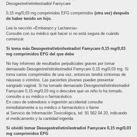
Desogestrel/etinilestradiol Famycare
0,15 mg/0,03 mg comprimidos EFG comprimidos
(otra vez) después
de haber tenido un hijo.
Lea la sección «Embarazo y Lactancia».
Consulte con su médico qué hacer si no está segura de cuándo
comenzar.
Si toma más Desogestrel/etinilestradiol Famycare 0,15 mg/0,03
mg comprimidos EFG del que debe
No hay informes de resultados perjudiciales graves por tomar
demasiado Desogestrel/etinilestradiol Famycare 0,15 mg/0,03 mg. Si
toma varios comprimidos de una vez, entonces tendrá síntomas de
náuseas o vómitos. Las pacientes jóvenes pueden presentar
sangrado vaginal. Si ha tomado demasiado Desogestrel/etinilestradiol
Famycare 0,15 mg/0,03 mg o descubre que un niño lo ha tomado,
consulte a su médico o farmacéutico.
En caso de sobredosis o ingestión accidental consulte
inmediatamente a su médico o farmacéutico o llame
al Servicio de Información Toxicológica, tel: 91 562 04 20, indicando
el medicamento y la cantidad ingerida.
Si olvidó tomar Desogestrel/etinilestradiol Famycare 0,15 mg/0,03
mg comprimidos EFG