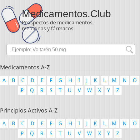
Medicamentos
.Club
Prospectos de medicamentos,
medicinas y fármacos
Medicamentos A-Z
A
B
C
D
E
F
G
H
I
J
K
L
M
N
O
P
Q
R
S
T
U
V
W
X
Y
Z
Principios Activos A-Z
A
B
C
D
E
F
G
H
I
J
K
L
M
N
O
P
Q
R
S
T
U
V
W
X
Y
Z