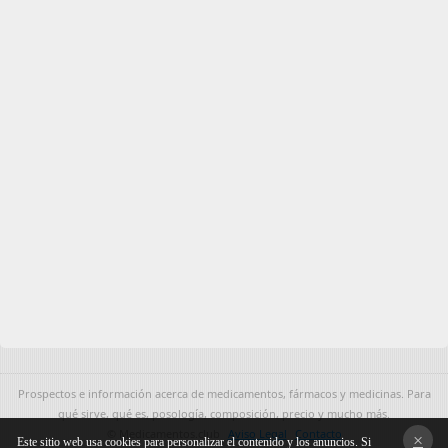
Prospectos e información acerca de medicamentos, fármacos y medicinas. Para
qué sirve, qué es, posología, composición, precio y mucho más.
© Medicamentos.club
Aviso Legal
Contacto
×
Este sitio web usa cookies para personalizar el contenido y los anuncios. Si