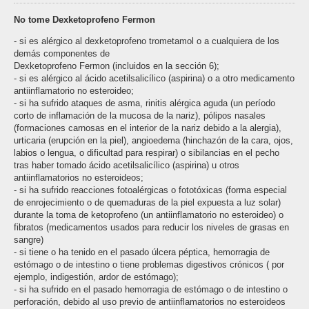
No tome Dexketoprofeno Fermon
- si es alérgico al dexketoprofeno trometamol o a cualquiera de los
demás componentes de
Dexketoprofeno Fermon (incluidos en la sección 6);
- si es alérgico al ácido acetilsalicílico (aspirina) o a otro medicamento
antiinflamatorio no esteroideo;
- si ha sufrido ataques de asma, rinitis alérgica aguda (un período
corto de inflamación de la mucosa de la nariz), pólipos nasales
(formaciones carnosas en el interior de la nariz debido a la alergia),
urticaria (erupción en la piel), angioedema (hinchazón de la cara, ojos,
labios o lengua, o dificultad para respirar) o sibilancias en el pecho
tras haber tomado ácido acetilsalicílico (aspirina) u otros
antiinflamatorios no esteroideos;
- si ha sufrido reacciones fotoalérgicas o fototóxicas (forma especial
de enrojecimiento o de quemaduras de la piel expuesta a luz solar)
durante la toma de ketoprofeno (un antiinflamatorio no esteroideo) o
fibratos (medicamentos usados para reducir los niveles de grasas en
sangre)
- si tiene o ha tenido en el pasado úlcera péptica, hemorragia de
estómago o de intestino o tiene problemas digestivos crónicos ( por
ejemplo, indigestión, ardor de estómago);
- si ha sufrido en el pasado hemorragia de estómago o de intestino o
perforación, debido al uso previo de antiinflamatorios no esteroideos