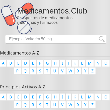
Medicamentos
.Club
Prospectos de medicamentos,
medicinas y fármacos
Medicamentos A-Z
A
B
C
D
E
F
G
H
I
J
K
L
M
N
O
P
Q
R
S
T
U
V
W
X
Y
Z
Principios Activos A-Z
A
B
C
D
E
F
G
H
I
J
K
L
M
N
O
P
Q
R
S
T
U
V
W
X
Y
Z