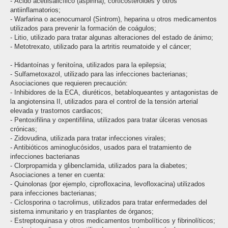
- Ácido acetilsalicílico (aspirina), corticosteroides y otros
antiinflamatorios;
- Warfarina o acenocumarol (Sintrom), heparina u otros medicamentos
utilizados para prevenir la formación de coágulos;
- Litio, utilizado para tratar algunas alteraciones del estado de ánimo;
- Metotrexato, utilizado para la artritis reumatoide y el cáncer;
- Hidantoínas y fenitoína, utilizados para la epilepsia;
- Sulfametoxazol, utilizado para las infecciones bacterianas;
Asociaciones que requieren precaución:
- Inhibidores de la ECA, diuréticos, betabloqueantes y antagonistas de
la angiotensina II, utilizados para el control de la tensión arterial
elevada y trastornos cardiacos;
- Pentoxifilina y oxpentifilina, utilizados para tratar úlceras venosas
crónicas;
- Zidovudina, utilizada para tratar infecciones virales;
- Antibióticos aminoglucósidos, usados para el tratamiento de
infecciones bacterianas
- Clorpropamida y glibenclamida, utilizados para la diabetes;
Asociaciones a tener en cuenta:
- Quinolonas (por ejemplo, ciprofloxacina, levofloxacina) utilizados
para infecciones bacterianas;
- Ciclosporina o tacrolimus, utilizados para tratar enfermedades del
sistema inmunitario y en trasplantes de órganos;
- Estreptoquinasa y otros medicamentos trombolíticos y fibrinolíticos;