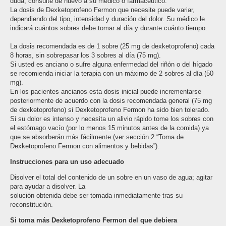
duda, consulte de nuevo a su médico o farmacéutico.
La dosis de Dexketoprofeno Fermon que necesite puede variar,
dependiendo del tipo, intensidad y duración del dolor. Su médico le
indicará cuántos sobres debe tomar al día y durante cuánto tiempo.
La dosis recomendada es de 1 sobre (25 mg de dexketoprofeno) cada
8 horas, sin sobrepasar los 3 sobres al día (75 mg).
Si usted es anciano o sufre alguna enfermedad del riñón o del hígado
se recomienda iniciar la terapia con un máximo de 2 sobres al día (50
mg).
En los pacientes ancianos esta dosis inicial puede incrementarse
posteriormente de acuerdo con la dosis recomendada general (75 mg
de dexketoprofeno) si Dexketoprofeno Fermon ha sido bien tolerado.
Si su dolor es intenso y necesita un alivio rápido tome los sobres con
el estómago vacío (por lo menos 15 minutos antes de la comida) ya
que se absorberán más fácilmente (ver sección 2 “Toma de
Dexketoprofeno Fermon con alimentos y bebidas”).
Instrucciones para un uso adecuado
Disolver el total del contenido de un sobre en un vaso de agua; agitar
para ayudar a disolver. La
solución obtenida debe ser tomada inmediatamente tras su
reconstitución.
Si toma más Dexketoprofeno Fermon del que debiera