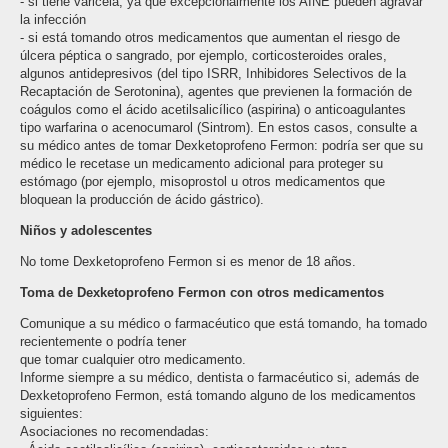
- si tiene varicela, ya que excepcionalmente los AINE pueden agravar
la infección
- si está tomando otros medicamentos que aumentan el riesgo de
úlcera péptica o sangrado, por ejemplo, corticosteroides orales,
algunos antidepresivos (del tipo ISRR, Inhibidores Selectivos de la
Recaptación de Serotonina), agentes que previenen la formación de
coágulos como el ácido acetilsalicílico (aspirina) o anticoagulantes
tipo warfarina o acenocumarol (Sintrom). En estos casos, consulte a
su médico antes de tomar Dexketoprofeno Fermon: podría ser que su
médico le recetase un medicamento adicional para proteger su
estómago (por ejemplo, misoprostol u otros medicamentos que
bloquean la producción de ácido gástrico).
Niños y adolescentes
No tome Dexketoprofeno Fermon si es menor de 18 años.
Toma de Dexketoprofeno Fermon con otros medicamentos
Comunique a su médico o farmacéutico que está tomando, ha tomado
recientemente o podría tener
que tomar cualquier otro medicamento.
Informe siempre a su médico, dentista o farmacéutico si, además de
Dexketoprofeno Fermon, está tomando alguno de los medicamentos
siguientes:
Asociaciones no recomendadas: