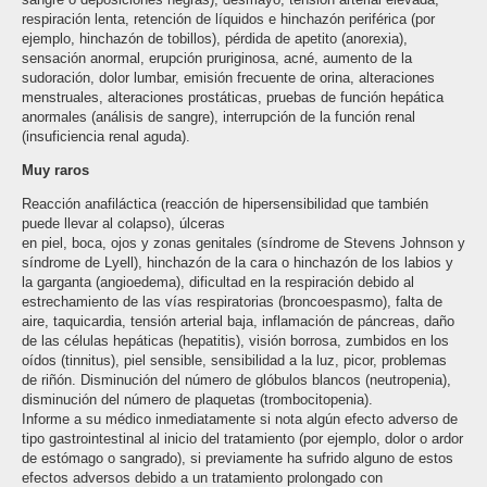
respiración lenta, retención de líquidos e hinchazón periférica (por
ejemplo, hinchazón de tobillos), pérdida de apetito (anorexia),
sensación anormal, erupción pruriginosa, acné, aumento de la
sudoración, dolor lumbar, emisión frecuente de orina, alteraciones
menstruales, alteraciones prostáticas, pruebas de función hepática
anormales (análisis de sangre), interrupción de la función renal
(insuficiencia renal aguda).
Muy raros
Reacción anafiláctica (reacción de hipersensibilidad que también
puede llevar al colapso), úlceras
en piel, boca, ojos y zonas genitales (síndrome de Stevens Johnson y
síndrome de Lyell), hinchazón de la cara o hinchazón de los labios y
la garganta (angioedema), dificultad en la respiración debido al
estrechamiento de las vías respiratorias (broncoespasmo), falta de
aire, taquicardia, tensión arterial baja, inflamación de páncreas, daño
de las células hepáticas (hepatitis), visión borrosa, zumbidos en los
oídos (tinnitus), piel sensible, sensibilidad a la luz, picor, problemas
de riñón. Disminución del número de glóbulos blancos (neutropenia),
disminución del número de plaquetas (trombocitopenia).
Informe a su médico inmediatamente si nota algún efecto adverso de
tipo gastrointestinal al inicio del tratamiento (por ejemplo, dolor o ardor
de estómago o sangrado), si previamente ha sufrido alguno de estos
efectos adversos debido a un tratamiento prolongado con