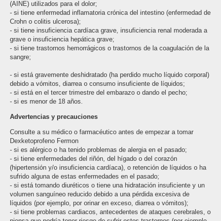
(AINE) utilizados para el dolor;
- si tiene enfermedad inflamatoria crónica del intestino (enfermedad de
Crohn o colitis ulcerosa);
- si tiene insuficiencia cardíaca grave, insuficiencia renal moderada a
grave o insuficiencia hepática grave;
- si tiene trastornos hemorrágicos o trastornos de la coagulación de la
sangre;
- si está gravemente deshidratado (ha perdido mucho líquido corporal)
debido a vómitos, diarrea o consumo insuficiente de líquidos;
- si está en el tercer trimestre del embarazo o dando el pecho;
- si es menor de 18 años.
Advertencias y precauciones
Consulte a su médico o farmacéutico antes de empezar a tomar
Dexketoprofeno Fermon
- si es alérgico o ha tenido problemas de alergia en el pasado;
- si tiene enfermedades del riñón, del hígado o del corazón
(hipertensión y/o insuficiencia cardíaca), o retención de líquidos o ha
sufrido alguna de estas enfermedades en el pasado;
- si está tomando diuréticos o tiene una hidratación insuficiente y un
volumen sanguíneo reducido debido a una pérdida excesiva de
líquidos (por ejemplo, por orinar en exceso, diarrea o vómitos);
- si tiene problemas cardiacos, antecedentes de ataques cerebrales, o
piensa que podría tener riesgo de sufrir estos trastornos (por ejemplo,