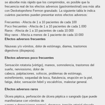
se absorbe más rápido que los comprimidos, es posible que la
frecuencia real de los efectos adversos (gastrointestinal) sea más alta
con Dexketoprofeno Fermon granulado. La siguiente tabla le indica
cuántos pacientes pueden presentar estos efectos adversos:
Frecuentes - Afecta de 1 a 10 pacientes de cada 100
Poco frecuentes - Afecta de 1 a 10 pacientes de cada 1.000
Raros - Afecta de 1 a 10 pacientes de cada 10.000
Muy raros - Afecta a menos de 1 paciente de cada 10.000
Efectos adversos frecuentes
Náuseas y/o vómitos, dolor de estómago, diarrea, trastornos
digestivos (dispepsia).
Efectos adversos poco frecuentes
Sensación rotatoria (vértigo), mareos, somnolencia, trastornos del
sueño, nerviosismo, dolor de
cabeza, palpitaciones, sofocos, problemas de estómago,
estreñimiento, sequedad de boca, flatulencia, erupción en la piel,
fatiga, dolor, sensación febril y escalofríos, malestar general.
Efectos adversos raros
Úlcera péptica, perforación de úlcera péptica o sangrado (que puede
manifestarse con vómitos de
sangre o deposiciones negras), desmayo, tensión arterial elevada,