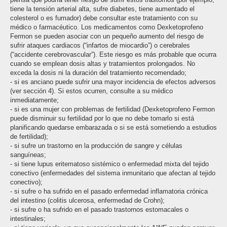
tiene la tensión arterial alta, sufre diabetes, tiene aumentado el
colesterol o es fumador) debe consultar este tratamiento con su
médico o farmacéutico. Los medicamentos como Dexketoprofeno
Fermon se pueden asociar con un pequeño aumento del riesgo de
sufrir ataques cardiacos (“infartos de miocardio”) o cerebrales
(“accidente cerebrovascular”). Este riesgo es más probable que ocurra
cuando se emplean dosis altas y tratamientos prolongados. No
exceda la dosis ni la duración del tratamiento recomendado;
- si es anciano puede sufrir una mayor incidencia de efectos adversos
(ver sección 4). Si estos ocurren, consulte a su médico
inmediatamente;
- si es una mujer con problemas de fertilidad (Dexketoprofeno Fermon
puede disminuir su fertilidad por lo que no debe tomarlo si está
planificando quedarse embarazada o si se está sometiendo a estudios
de fertilidad);
- si sufre un trastorno en la producción de sangre y células
sanguíneas;
- si tiene lupus eritematoso sistémico o enfermedad mixta del tejido
conectivo (enfermedades del sistema inmunitario que afectan al tejido
conectivo);
- si sufre o ha sufrido en el pasado enfermedad inflamatoria crónica
del intestino (colitis ulcerosa, enfermedad de Crohn);
- si sufre o ha sufrido en el pasado trastornos estomacales o
intestinales;