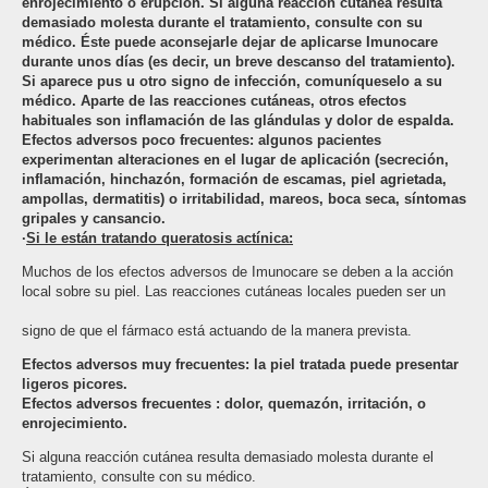
enrojecimiento o erupción. Si alguna reacción cutánea resulta
demasiado molesta durante el tratamiento, consulte con su
médico. Éste puede aconsejarle dejar de aplicarse Imunocare
durante unos días (es decir, un breve descanso del tratamiento).
Si aparece pus u otro signo de infección, comuníqueselo a su
médico. Aparte de las reacciones cutáneas, otros efectos
habituales son inflamación de las glándulas y dolor de espalda.
Efectos adversos poco frecuentes: algunos pacientes
experimentan alteraciones en el lugar de aplicación (secreción,
inflamación, hinchazón, formación de escamas, piel agrietada,
ampollas, dermatitis) o irritabilidad, mareos, boca seca, síntomas
gripales y cansancio.
·
Si le están tratando queratosis actínica:
Muchos de los efectos adversos de Imunocare se deben a la acción
local sobre su piel. Las reacciones cutáneas locales pueden ser un
signo de que el fármaco está actuando de la manera prevista.
Efectos adversos muy frecuentes: la piel tratada puede presentar
ligeros picores.
Efectos adversos frecuentes : dolor, quemazón, irritación, o
enrojecimiento.
Si alguna reacción cutánea resulta demasiado molesta durante el
tratamiento, consulte con su médico.