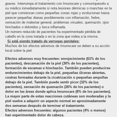
graves. Interrumpa el tratamiento con Imunocare y comuníqueselo a
su médico inmediatamente si nota lesiones dérmicas o manchas en la
piel que comienzan como pequeñas zonas rojas y evolucionan hasta
parecer pequeñas dianas posiblemente con inflamación, fiebre,
sensación de malestar general, problemas visuales, quemazón, ojos
hinchados o doloridos y boca inflamada.
Un número reducido de pacientes ha experimentado pérdida de
cabello en la zona tratada o en la zona que rodea a la misma.
·
Si está siendo tratado de verrugas genitales:
Muchos de los efectos adversos de Imunocare se deben a su acción
local sobre la piel.
Efectos adversos muy frecuentes: enrojecimiento (61% de los
pacientes), descamación de la piel (30% de los pacientes),
formación de escamas e hinchazón. También pueden producirse
endurecimientos debajo de la piel, pequeñas úlceras abiertas,
costras formadas durante la cicatrización o pequeñas ampollas
debajo de la piel. También puede sentir picor (32% de los
pacientes), sensación de quemazón (26% de los pacientes) o
dolor en las áreas donde aplica Imunocare (8% de los pacientes).
La mayor parte de estas reacciones cutáneas son moderadas y la
piel vuelve a adquirir un aspecto normal en aproximadamente
dos semanas después de terminar el tratamiento.
Efectos adversos frecuentes: algunos pacientes (4% o menos)
han experimentado dolor de cabeza.