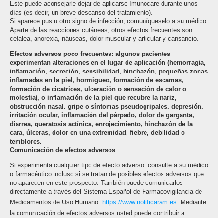
Éste puede aconsejarle dejar de aplicarse Imunocare durante unos
días (es decir, un breve descanso del tratamiento).
Si aparece pus u otro signo de infección, comuníqueselo a su médico.
Aparte de las reacciones cutáneas, otros efectos frecuentes son
cefalea, anorexia, náuseas, dolor muscular y articular y cansancio.
Efectos adversos poco frecuentes: algunos pacientes
experimentan alteraciones en el lugar de aplicación (hemorragia,
inflamación, secreción, sensibilidad, hinchazón, pequeñas zonas
inflamadas en la piel, hormigueo, formación de escamas,
formación de cicatrices, ulceración o sensación de calor o
molestia), o inflamación de la piel que recubre la nariz,
obstrucción nasal, gripe o síntomas pseudogripales, depresión,
irritación ocular, inflamación del párpado, dolor de garganta,
diarrea, queratosis actínica, enrojecimiento, hinchazón de la
cara, úlceras, dolor en una extremidad, fiebre, debilidad o
temblores.
Comunicación de efectos adversos
Si experimenta cualquier tipo de efecto adverso, consulte a su médico
o farmacéutico incluso si se tratan de posibles efectos adversos que
no aparecen en este prospecto. También puede comunicarlos
directamente a través del Sistema Español de Farmacovigilancia de
Medicamentos de Uso Humano:
https://www.notificaram.es
. Mediante
la comunicación de efectos adversos usted puede contribuir a