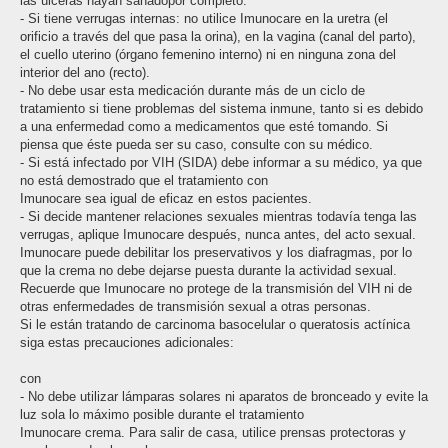
las úlceras hayan sanadopor completo.
- Si tiene verrugas internas: no utilice Imunocare en la uretra (el
orificio a través del que pasa la orina), en la vagina (canal del parto),
el cuello uterino (órgano femenino interno) ni en ninguna zona del
interior del ano (recto).
- No debe usar esta medicación durante más de un ciclo de
tratamiento si tiene problemas del sistema inmune, tanto si es debido
a una enfermedad como a medicamentos que esté tomando. Si
piensa que éste pueda ser su caso, consulte con su médico.
- Si está infectado por VIH (SIDA) debe informar a su médico, ya que
no está demostrado que el tratamiento con
Imunocare sea igual de eficaz en estos pacientes.
- Si decide mantener relaciones sexuales mientras todavía tenga las
verrugas, aplique Imunocare después, nunca antes, del acto sexual.
Imunocare puede debilitar los preservativos y los diafragmas, por lo
que la crema no debe dejarse puesta durante la actividad sexual.
Recuerde que Imunocare no protege de la transmisión del VIH ni de
otras enfermedades de transmisión sexual a otras personas.
Si le están tratando de carcinoma basocelular o queratosis actínica
siga estas precauciones adicionales:
con
- No debe utilizar lámparas solares ni aparatos de bronceado y evite la
luz sola lo máximo posible durante el tratamiento
Imunocare crema. Para salir de casa, utilice prensas protectoras y