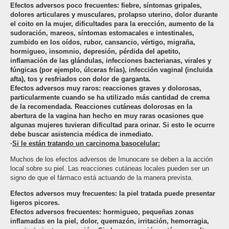
Efectos adversos poco frecuentes: fiebre, síntomas gripales,
dolores articulares y musculares, prolapso uterino, dolor durante
el coito en la mujer, dificultades para la erección, aumento de la
sudoración, mareos, síntomas estomacales e intestinales,
zumbido en los oídos, rubor, cansancio, vértigo, migraña,
hormigueo, insomnio, depresión, pérdida del apetito,
inflamación de las glándulas, infecciones bacterianas, virales y
fúngicas (por ejemplo, úlceras frías), infección vaginal (incluida
afta), tos y resfriados con dolor de garganta.
Efectos adversos muy raros: reacciones graves y dolorosas,
particularmente cuando se ha utilizado más cantidad de crema
de la recomendada. Reacciones cutáneas dolorosas en la
abertura de la vagina han hecho en muy raras ocasiones que
algunas mujeres tuvieran dificultad para orinar. Si esto le ocurre
debe buscar asistencia médica de inmediato.
·
Si le están tratando un carcinoma basocelular:
Muchos de los efectos adversos de Imunocare se deben a la acción
local sobre su piel. Las reacciones cutáneas locales pueden ser un
signo de que el fármaco está actuando de la manera prevista.
Efectos adversos muy frecuentes: la piel tratada puede presentar
ligeros picores.
Efectos adversos frecuentes: hormigueo, pequeñas zonas
inflamadas en la piel, dolor, quemazón, irritación, hemorragia,