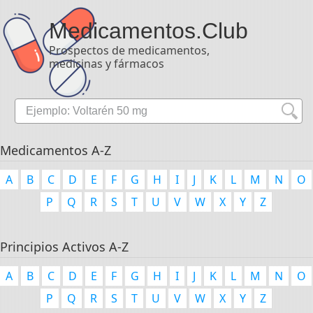
Medicamentos
.Club
Prospectos de medicamentos,
medicinas y fármacos
Medicamentos A-Z
A
B
C
D
E
F
G
H
I
J
K
L
M
N
O
P
Q
R
S
T
U
V
W
X
Y
Z
Principios Activos A-Z
A
B
C
D
E
F
G
H
I
J
K
L
M
N
O
P
Q
R
S
T
U
V
W
X
Y
Z