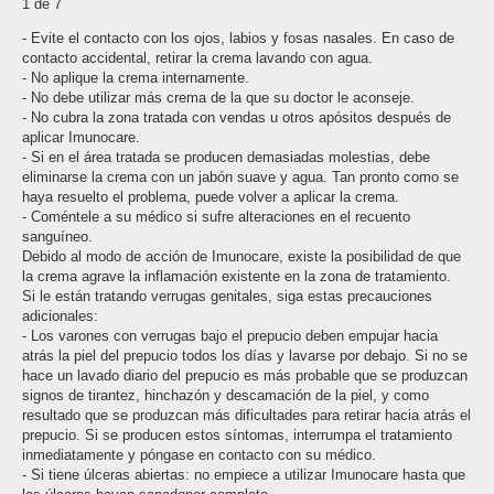
1 de 7
- Evite el contacto con los ojos, labios y fosas nasales. En caso de
contacto accidental, retirar la crema lavando con agua.
- No aplique la crema internamente.
- No debe utilizar más crema de la que su doctor le aconseje.
- No cubra la zona tratada con vendas u otros apósitos después de
aplicar Imunocare.
- Si en el área tratada se producen demasiadas molestias, debe
eliminarse la crema con un jabón suave y agua. Tan pronto como se
haya resuelto el problema, puede volver a aplicar la crema.
- Coméntele a su médico si sufre alteraciones en el recuento
sanguíneo.
Debido al modo de acción de Imunocare, existe la posibilidad de que
la crema agrave la inflamación existente en la zona de tratamiento.
Si le están tratando verrugas genitales, siga estas precauciones
adicionales:
- Los varones con verrugas bajo el prepucio deben empujar hacia
atrás la piel del prepucio todos los días y lavarse por debajo. Si no se
hace un lavado diario del prepucio es más probable que se produzcan
signos de tirantez, hinchazón y descamación de la piel, y como
resultado que se produzcan más dificultades para retirar hacia atrás el
prepucio. Si se producen estos síntomas, interrumpa el tratamiento
inmediatamente y póngase en contacto con su médico.
- Si tiene úlceras abiertas: no empiece a utilizar Imunocare hasta que