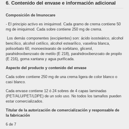
6. Contenido del envase e información adicional
Composición de Imunocare
- El principio activo es imiquimod. Cada gramo de crema contiene 50
mg de imiquimod. Cada sobre contiene 250 mg de crema.
­ Los demás componentes (excipientes) son: ácido isosteárico, alcohol
bencílico, alcohol cetílico, alcohol estearílico, vaselina blanca,
polisorbato 60, monoestearato de sorbitano, glicerol,
parahidroxibenzoato de metilo (E 218), parahidroxibenzoato de propilo
(E 216), goma xantana y agua purificada.
Aspecto del producto y contenido del envase
Cada sobre contiene 250 mg de una crema ligera de color blanco o
casi blanco.
Cada envase contiene 12 ó 24 sobres de 4 capas laminadas
(PET/ALU/PET/LDPE) de un solo uso. No todos los tamaños pueden
estar comercializados.
Titular de la autorización de comercialización y responsable de
la fabricación
6 de 7