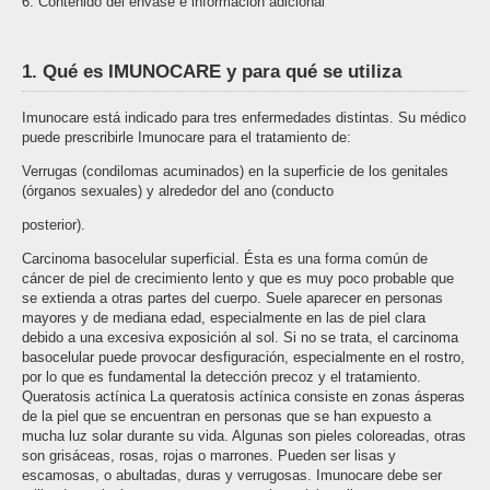
6. Contenido del envase e información adicional
1. Qué es IMUNOCARE y para qué se utiliza
Imunocare está indicado para tres enfermedades distintas. Su médico
puede prescribirle Imunocare para el tratamiento de:
Verrugas (condilomas acuminados) en la superficie de los genitales
(órganos sexuales) y alrededor del ano (conducto
posterior).
Carcinoma basocelular superficial. Ésta es una forma común de
cáncer de piel de crecimiento lento y que es muy poco probable que
se extienda a otras partes del cuerpo. Suele aparecer en personas
mayores y de mediana edad, especialmente en las de piel clara
debido a una excesiva exposición al sol. Si no se trata, el carcinoma
basocelular puede provocar desfiguración, especialmente en el rostro,
por lo que es fundamental la detección precoz y el tratamiento.
Queratosis actínica La queratosis actínica consiste en zonas ásperas
de la piel que se encuentran en personas que se han expuesto a
mucha luz solar durante su vida. Algunas son pieles coloreadas, otras
son grisáceas, rosas, rojas o marrones. Pueden ser lisas y
escamosas, o abultadas, duras y verrugosas. Imunocare debe ser