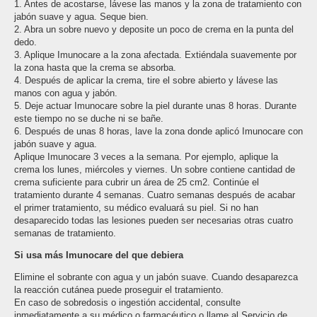
1. Antes de acostarse, lávese las manos y la zona de tratamiento con
jabón suave y agua. Seque bien.
2. Abra un sobre nuevo y deposite un poco de crema en la punta del
dedo.
3. Aplique Imunocare a la zona afectada. Extiéndala suavemente por
la zona hasta que la crema se absorba.
4. Después de aplicar la crema, tire el sobre abierto y lávese las
manos con agua y jabón.
5. Deje actuar Imunocare sobre la piel durante unas 8 horas. Durante
este tiempo no se duche ni se bañe.
6. Después de unas 8 horas, lave la zona donde aplicó Imunocare con
jabón suave y agua.
Aplique Imunocare 3 veces a la semana. Por ejemplo, aplique la
crema los lunes, miércoles y viernes. Un sobre contiene cantidad de
crema suficiente para cubrir un área de 25 cm2. Continúe el
tratamiento durante 4 semanas. Cuatro semanas después de acabar
el primer tratamiento, su médico evaluará su piel. Si no han
desaparecido todas las lesiones pueden ser necesarias otras cuatro
semanas de tratamiento.
Si usa más Imunocare del que debiera
Elimine el sobrante con agua y un jabón suave. Cuando desaparezca
la reacción cutánea puede proseguir el tratamiento.
En caso de sobredosis o ingestión accidental, consulte
inmediatamente a su médico o farmacéutico o llame al Servicio de