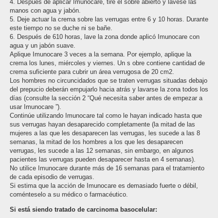
4. Después de aplicar Imunocare, tire el sobre abierto y lávese las
manos con agua y jabón.
5. Deje actuar la crema sobre las verrugas entre 6 y 10 horas. Durante
este tiempo no se duche ni se bañe.
6. Después de 6­10 horas, lave la zona donde aplicó Imunocare con
agua y un jabón suave.
Aplique Imunocare 3 veces a la semana. Por ejemplo, aplique la
crema los lunes, miércoles y viernes. Un s obre contiene cantidad de
crema suficiente para cubrir un área verrugosa de 20 cm2.
Los hombres no circuncidados que se traten verrugas situadas debajo
del prepucio deberán empujarlo hacia atrás y lavarse la zona todos los
días (consulte la sección 2 “Qué necesita saber antes de empezar a
usar Imunocare ”).
Continúe utilizando Imunocare tal como le hayan indicado hasta que
sus verrugas hayan desaparecido completamente (la mitad de las
mujeres a las que les desaparecen las verrugas, les sucede a las 8
semanas, la mitad de los hombres a los que les desaparecen
verrugas, les sucede a las 12 semanas, sin embargo, en algunos
pacientes las verrugas pueden desaparecer hasta en 4 semanas).
No utilice Imunocare durante más de 16 semanas para el tratamiento
de cada episodio de verrugas.
Si estima que la acción de Imunocare es demasiado fuerte o débil,
coménteselo a su médico o farmacéutico.
Si está siendo tratado de carcinoma basocelular: