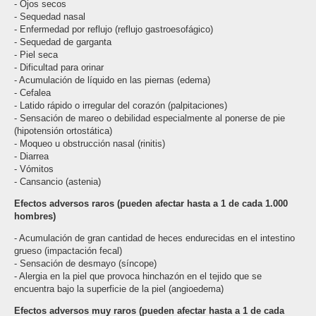
- Ojos secos
- Sequedad nasal
- Enfermedad por reflujo (reflujo gastroesofágico)
- Sequedad de garganta
- Piel seca
- Dificultad para orinar
- Acumulación de líquido en las piernas (edema)
- Cefalea
- Latido rápido o irregular del corazón (palpitaciones)
- Sensación de mareo o debilidad especialmente al ponerse de pie
(hipotensión ortostática)
- Moqueo u obstrucción nasal (rinitis)
- Diarrea
- Vómitos
- Cansancio (astenia)
Efectos adversos raros (pueden afectar hasta a 1 de cada 1.000
hombres)
- Acumulación de gran cantidad de heces endurecidas en el intestino
grueso (impactación fecal)
- Sensación de desmayo (síncope)
- Alergia en la piel que provoca hinchazón en el tejido que se
encuentra bajo la superficie de la piel (angioedema)
Efectos adversos muy raros (pueden afectar hasta a 1 de cada