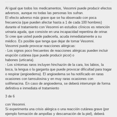
Al igual que todos los medicamentos, Vesomni puede producir efectos
adversos, aunque no todas las personas los sufran.
El efecto adverso más grave que se ha observado con poca
frecuencia (que pueden afectar hasta a 1 de cada 100 hombres)
durante el tratamiento con Vesomni en estudios clínicos es retención
urinaria aguda, que consiste en una incapacidad repentina de orinar.
Si cree que usted puede padecerla, acuda inmediatamente a su
médico. Es posible que tenga que dejar de tomar Vesomni.
Vesomni puede provocar reacciones alérgicas:
- Los signos poco frecuentes de reacciones alérgicas pueden incluir
erupción cutánea (que puede producir picor) o
habones (urticaria).
- Los síntomas raros incluyen hinchazón de la cara, los labios, la
boca, la lengua o la garganta que puede provocar dificultad para tragar
o respirar (angioedema). El angioedema se ha notificado en raras
ocasiones con tamsulosina y en muy raras ocasiones con
solifenacina. En caso de angioedema, se deberá interrumpir de forma
definitiva e inmediata el tratamiento
3 de 6
con Vesomni.
Si experimenta una crisis alérgica o una reacción cutánea grave (por
ejemplo formación de ampollas y descamación de la piel), deberá