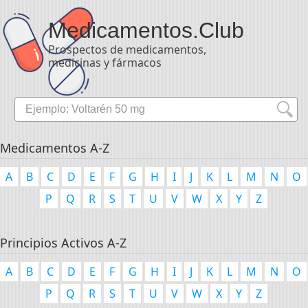
Medicamentos
.Club
Prospectos de medicamentos,
medicinas y fármacos
Medicamentos A-Z
A
B
C
D
E
F
G
H
I
J
K
L
M
N
O
P
Q
R
S
T
U
V
W
X
Y
Z
Principios Activos A-Z
A
B
C
D
E
F
G
H
I
J
K
L
M
N
O
P
Q
R
S
T
U
V
W
X
Y
Z