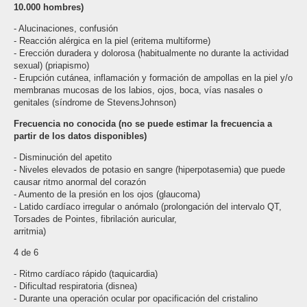
10.000 hombres)
- Alucinaciones, confusión
- Reacción alérgica en la piel (eritema multiforme)
- Erección duradera y dolorosa (habitualmente no durante la actividad
sexual) (priapismo)
- Erupción cutánea, inflamación y formación de ampollas en la piel y/o
membranas mucosas de los labios, ojos, boca, vías nasales o
genitales (síndrome de Stevens­Johnson)
Frecuencia no conocida (no se puede estimar la frecuencia a
partir de los datos disponibles)
- Disminución del apetito
- Niveles elevados de potasio en sangre (hiperpotasemia) que puede
causar ritmo anormal del corazón
- Aumento de la presión en los ojos (glaucoma)
- Latido cardíaco irregular o anómalo (prolongación del intervalo QT,
Torsades de Pointes, fibrilación auricular,
arritmia)
4 de 6
- Ritmo cardíaco rápido (taquicardia)
- Dificultad respiratoria (disnea)
- Durante una operación ocular por opacificación del cristalino