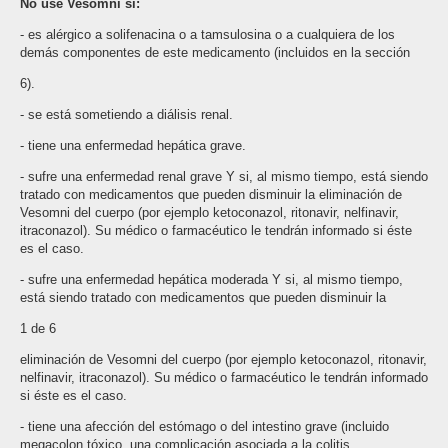
No use Vesomni si:
- es alérgico a solifenacina o a tamsulosina o a cualquiera de los
demás componentes de este medicamento (incluidos en la sección
6).
- se está sometiendo a diálisis renal.
- tiene una enfermedad hepática grave.
- sufre una enfermedad renal grave Y si, al mismo tiempo, está siendo
tratado con medicamentos que pueden disminuir la eliminación de
Vesomni del cuerpo (por ejemplo ketoconazol, ritonavir, nelfinavir,
itraconazol). Su médico o farmacéutico le tendrán informado si éste
es el caso.
- sufre una enfermedad hepática moderada Y si, al mismo tiempo,
está siendo tratado con medicamentos que pueden disminuir la
1 de 6
eliminación de Vesomni del cuerpo (por ejemplo ketoconazol, ritonavir,
nelfinavir, itraconazol). Su médico o farmacéutico le tendrán informado
si éste es el caso.
- tiene una afección del estómago o del intestino grave (incluido
megacolon tóxico, una complicación asociada a la colitis