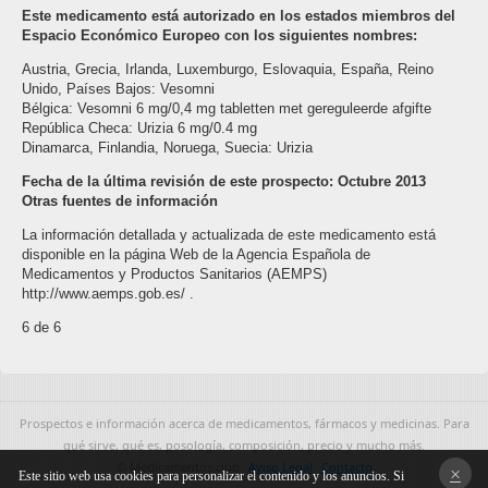
Este medicamento está autorizado en los estados miembros del
Espacio Económico Europeo con los siguientes nombres:
Austria, Grecia, Irlanda, Luxemburgo, Eslovaquia, España, Reino
Unido, Países Bajos: Vesomni
Bélgica: Vesomni 6 mg/0,4 mg tabletten met gereguleerde afgifte
República Checa: Urizia 6 mg/0.4 mg
Dinamarca, Finlandia, Noruega, Suecia: Urizia
Fecha de la última revisión de este prospecto: Octubre 2013
Otras fuentes de información
La información detallada y actualizada de este medicamento está
disponible en la página Web de la Agencia Española de
Medicamentos y Productos Sanitarios (AEMPS)
http://www.aemps.gob.es/ .
6 de 6
Prospectos e información acerca de medicamentos, fármacos y medicinas. Para
qué sirve, qué es, posología, composición, precio y mucho más.
© Medicamentos.club
Aviso Legal
Contacto
×
Este sitio web usa cookies para personalizar el contenido y los anuncios. Si