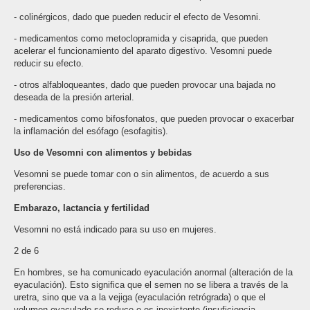
- colinérgicos, dado que pueden reducir el efecto de Vesomni.
- medicamentos como metoclopramida y cisaprida, que pueden
acelerar el funcionamiento del aparato digestivo. Vesomni puede
reducir su efecto.
- otros alfa­bloqueantes, dado que pueden provocar una bajada no
deseada de la presión arterial.
- medicamentos como bifosfonatos, que pueden provocar o exacerbar
la inflamación del esófago (esofagitis).
Uso de Vesomni con alimentos y bebidas
Vesomni se puede tomar con o sin alimentos, de acuerdo a sus
preferencias.
Embarazo, lactancia y fertilidad
Vesomni no está indicado para su uso en mujeres.
2 de 6
En hombres, se ha comunicado eyaculación anormal (alteración de la
eyaculación). Esto significa que el semen no se libera a través de la
uretra, sino que va a la vejiga (eyaculación retrógrada) o que el
volumen eyaculado se reduce o es inexistente (insuficiencia