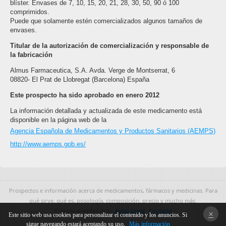
blíster. Envases de 7, 10, 15, 20, 21, 28, 30, 50, 90 ó 100
comprimidos.
Puede que solamente estén comercializados algunos tamaños de
envases.
Titular de la autorización de comercialización y responsable de
la fabricación
Almus Farmaceutica, S.A. Avda. Verge de Montserrat, 6
08820- El Prat de Llobregat (Barcelona) España
Este prospecto ha sido aprobado en enero 2012
La información detallada y actualizada de este medicamento está
disponible en la página web de la
Agencia Española de Medicamentos y Productos Sanitarios (AEMPS)
http://www.aemps.gob.es/
Prospectos e información acerca de medicamentos, fármacos y medicinas. Para
qué sirve, qué es, posología, composición, precio y mucho más.
© Medicamentos.club
Aviso Legal
Contacto
×
Este sitio web usa cookies para personalizar el contenido y los anuncios. Si
sigue navegando estará aceptando su uso.
Más información