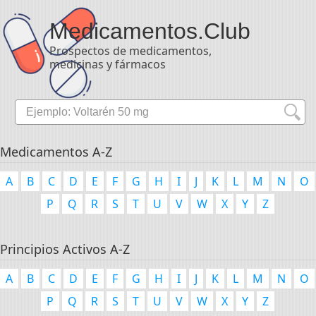
Medicamentos
.Club
Prospectos de medicamentos,
medicinas y fármacos
Medicamentos A-Z
A
B
C
D
E
F
G
H
I
J
K
L
M
N
O
P
Q
R
S
T
U
V
W
X
Y
Z
Principios Activos A-Z
A
B
C
D
E
F
G
H
I
J
K
L
M
N
O
P
Q
R
S
T
U
V
W
X
Y
Z