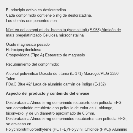
El principio activo es desloratadina.
Cada comprimido contiene 5 mg de desloratadina.
Los demás componentes son:
Núcl eo del compri mi do: Isomalta (isomaltitol) (E-953) Almidón de
maíz pregelatinizado Celulosa microcristalina
Óxido magnésico pesado
Hidroxipropilcelulosa
Crospovidona (Tipo A) Estearato de magnesio
Recubrimiento del comprimido:
Alcohol polivinílico Dióxido de titanio (E-171) Macrogol/PEG 3350
Talco
FD&C Blue #2/ Laca de aluminio carmín de índigo (E-132)
Aspecto del producto y contenido del envase
Desloratadina Almus 5 mg comprimido recubierto con película EFG
son comprimido recubierto con película de color azul, oblongo,
biconvexo, y de un diámetro aproximado de 6.5mm.
Desloratadina Almus 5 mg comprimidos recubiertos con película EFG,
se envasan en
Polychlorotrifluoroethylene (PCTFE)/Polyvinil Chloride (PVC)/ Aluminio