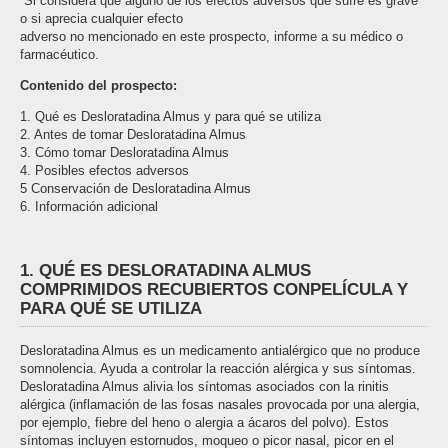
­ Si considera que alguno de los efectos adversos que sufre es grave
o si aprecia cualquier efecto
adverso no mencionado en este prospecto, informe a su médico o
farmacéutico.
Contenido del prospecto:
1. Qué es Desloratadina Almus y para qué se utiliza
2. Antes de tomar Desloratadina Almus
3. Cómo tomar Desloratadina Almus
4. Posibles efectos adversos
5 Conservación de Desloratadina Almus
6. Información adicional
1. QUÉ ES DESLORATADINA ALMUS
COMPRIMIDOS RECUBIERTOS CONPELÍCULA Y
PARA QUÉ SE UTILIZA
Desloratadina Almus es un medicamento antialérgico que no produce
somnolencia. Ayuda a controlar la reacción alérgica y sus síntomas.
Desloratadina Almus alivia los síntomas asociados con la rinitis
alérgica (inflamación de las fosas nasales provocada por una alergia,
por ejemplo, fiebre del heno o alergia a ácaros del polvo). Estos
síntomas incluyen estornudos, moqueo o picor nasal, picor en el