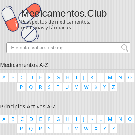
Medicamentos
.Club
Prospectos de medicamentos,
medicinas y fármacos
Medicamentos A-Z
A
B
C
D
E
F
G
H
I
J
K
L
M
N
O
P
Q
R
S
T
U
V
W
X
Y
Z
Principios Activos A-Z
A
B
C
D
E
F
G
H
I
J
K
L
M
N
O
P
Q
R
S
T
U
V
W
X
Y
Z