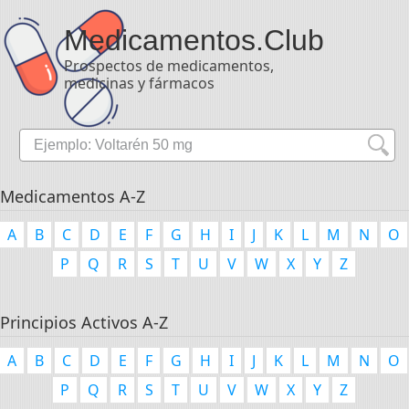
Medicamentos
.Club
Prospectos de medicamentos,
medicinas y fármacos
Medicamentos A-Z
A
B
C
D
E
F
G
H
I
J
K
L
M
N
O
P
Q
R
S
T
U
V
W
X
Y
Z
Principios Activos A-Z
A
B
C
D
E
F
G
H
I
J
K
L
M
N
O
P
Q
R
S
T
U
V
W
X
Y
Z