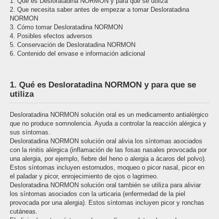
1. Qué es Desloratadina NORMON y para qué se utiliza
2. Que necesita saber antes de empezar a tomar Desloratadina
NORMON
3. Cómo tomar Desloratadina NORMON
4. Posibles efectos adversos
5. Conservación de Desloratadina NORMON
6. Contenido del envase e información adicional
1. Qué es Desloratadina NORMON y para que se
utiliza
Desloratadina NORMON solución oral es un medicamento antialérgico
que no produce somnolencia. Ayuda a controlar la reacción alérgica y
sus síntomas.
Desloratadina NORMON solución oral alivia los síntomas asociados
con la rinitis alérgica (inflamación de las fosas nasales provocada por
una alergia, por ejemplo, fiebre del heno o alergia a ácaros del polvo).
Estos síntomas incluyen estornudos, moqueo o picor nasal, picor en
el paladar y picor, enrojecimiento de ojos o lagrimeo.
Desloratadina NORMON solución oral también se utiliza para aliviar
los síntomas asociados con la urticaria (enfermedad de la piel
provocada por una alergia). Estos síntomas incluyen picor y ronchas
cutáneas.