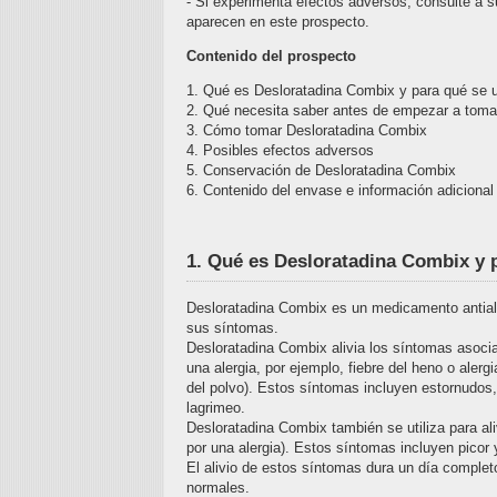
- Si experimenta efectos adversos, consulte a s
aparecen en este prospecto.
Contenido del prospecto
1. Qué es Desloratadina Combix y para qué se ut
2. Qué necesita saber antes de empezar a toma
3. Cómo tomar Desloratadina Combix
4. Posibles efectos adversos
5. Conservación de Desloratadina Combix
6. Contenido del envase e información adicional
1. Qué es Desloratadina Combix y p
Desloratadina Combix es un medicamento antialé
sus síntomas.
Desloratadina Combix alivia los síntomas asociad
una alergia, por ejemplo, fiebre del heno o alerg
del polvo). Estos síntomas incluyen estornudos, 
lagrimeo.
Desloratadina Combix también se utiliza para ali
por una alergia). Estos síntomas incluyen picor
El alivio de estos síntomas dura un día complet
normales.