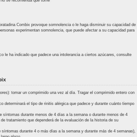
 no se recomienda que tome
oratadina Combix provoque somnolencia o le haga disminuir su capacidad de
personas experimentan somnolencia, que puede afectar a su capacidad para
o le ha indicado que padece una intolerancia a ciertos azúcares, consulte
bix
res): tomar un comprimido una vez al día. Tragar el comprimido entero con
o determinará el tipo de rinitis alérgica que padece y durante cuánto tiempo
ia de síntomas durante menos de 4 días a la semana o durante menos de 4
e tratamiento que dependerá de la evaluación de la historia de su
a de síntomas durante 4 o más días a la semana y durante más de 4 semanas),
largo plazo.