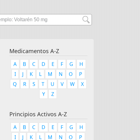
Medicamentos A-Z
A
B
C
D
E
F
G
H
I
J
K
L
M
N
O
P
Q
R
S
T
U
V
W
X
Y
Z
Principios Activos A-Z
A
B
C
D
E
F
G
H
I
J
K
L
M
N
O
P