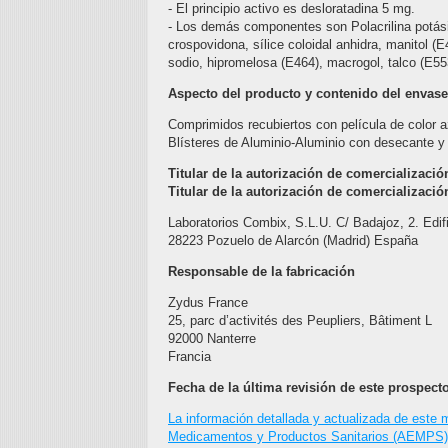
- El principio activo es desloratadina 5 mg.
- Los demás componentes son Polacrilina potásica
crospovidona, sílice coloidal anhidra, manitol (
sodio, hipromelosa (E464), macrogol, talco (E553
Aspecto del producto y contenido del envase
Comprimidos recubiertos con película de color az
Blísteres de Aluminio-Aluminio con desecante 
Titular de la autorización de comercializaci
Titular de la autorización de comercializació
Laboratorios Combix, S.L.U. C/ Badajoz, 2. Edifi
28223 Pozuelo de Alarcón (Madrid) España
Responsable de la fabricación
Zydus France
25, parc d’activités des Peupliers, Bâtiment L
92000 Nanterre
Francia
Fecha de la última revisión de este prospect
La información detallada y actualizada de este
Medicamentos y Productos Sanitarios (AEMPS