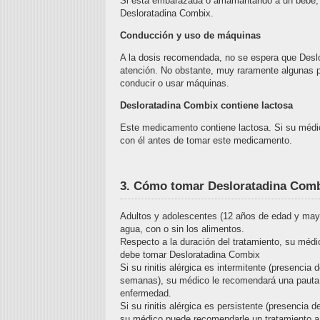
Si está embarazada o amamantando a un bebé,
Desloratadina Combix.
Conducción y uso de máquinas
A la dosis recomendada, no se espera que Desl
atención. No obstante, muy raramente algunas 
conducir o usar máquinas.
Desloratadina Combix contiene lactosa
Este medicamento contiene lactosa. Si su médic
con él antes de tomar este medicamento.
3. Cómo tomar Desloratadina Com
Adultos y adolescentes (12 años de edad y mayo
agua, con o sin los alimentos.
Respecto a la duración del tratamiento, su médic
debe tomar Desloratadina Combix
Si su rinitis alérgica es intermitente (presenc
semanas), su médico le recomendará una pauta d
enfermedad.
Si su rinitis alérgica es persistente (presenci
su médico puede recomendarle un tratamiento a 