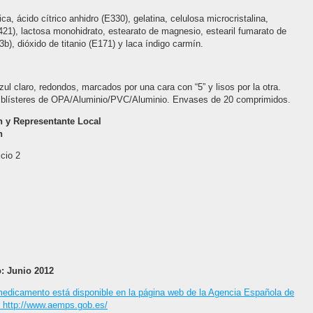
, ácido cítrico anhidro (E330), gelatina, celulosa microcristalina,
E421), lactosa monohidrato, estearato de magnesio, estearil fumarato de
b), dióxido de titanio (E171) y laca índigo carmín.
ul claro, redondos, marcados por una cara con “5” y lisos por la otra.
y blísteres de OPA/Aluminio/PVC/Aluminio. Envases de 20 comprimidos.
ón y Representante Local
n
cio 2
o: Junio 2012
 medicamento está disponible en la página web de la Agencia Española de
)
http://www.aemps.gob.es/