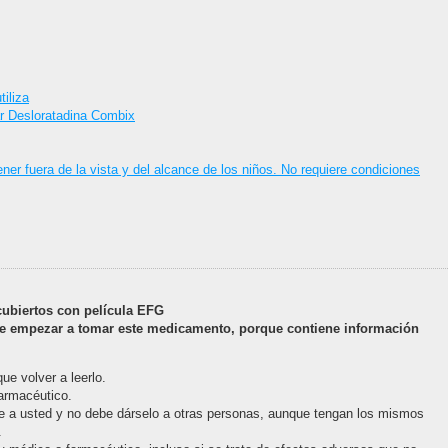
iliza
r Desloratadina Combix
r fuera de la vista y del alcance de los niños. No requiere condiciones
ubiertos con película EFG
de empezar a tomar este medicamento, porque contiene información
ue volver a leerlo.
farmacéutico.
e a usted y no debe dárselo a otras personas, aunque tengan los mismos
.