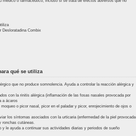
u médico o farmacéutico, incluso si se trata de efectos adversos que no
iliza
r Desloratadina Combix
ara qué se utiliza
rgico que no produce somnolencia. Ayuda a controlar la reacción alérgica y
os con la rinitis alérgica (inflamación de las fosas nasales provocada por
ia a ácaros
moqueo o picor nasal, picor en el paladar y picor, enrojecimiento de ojos o
viar los síntomas asociados con la urticaria (enfermedad de la piel provocada
 y ronchas cutáneas.
o y le ayuda a continuar sus actividades diarias y periodos de sueño