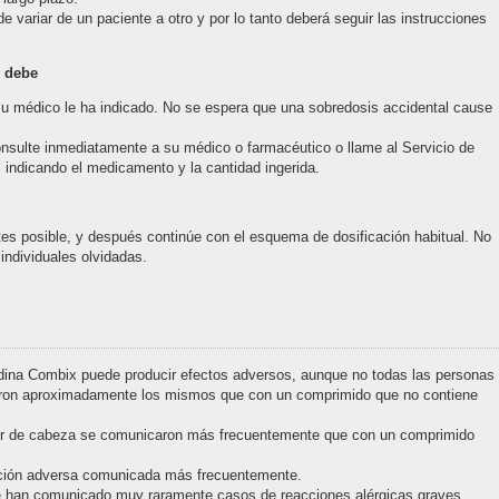
ede variar de un paciente a otro y por lo tanto deberá seguir las instrucciones
e debe
 médico le ha indicado. No se espera que una sobredosis accidental cause
onsulte inmediatamente a su médico o farmacéutico o llame al Servicio de
, indicando el medicamento y la cantidad ingerida.
ntes posible, y después continúe con el esquema de dosificación habitual. No
individuales olvidadas.
dina Combix puede producir efectos adversos, aunque no todas las personas
fueron aproximadamente los mismos que con un comprimido que no contiene
lor de cabeza se comunicaron más frecuentemente que con un comprimido
acción adversa comunicada más frecuentemente.
 se han comunicado muy raramente casos de reacciones alérgicas graves