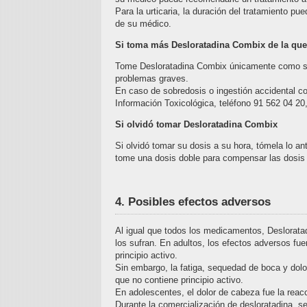
Para la urticaria, la duración del tratamiento pu
de su médico.
Si toma más Desloratadina Combix de la qu
Tome Desloratadina Combix únicamente como su
problemas graves.
En caso de sobredosis o ingestión accidental c
Información Toxicológica, teléfono 91 562 04 20
Si olvidó tomar Desloratadina Combix
Si olvidó tomar su dosis a su hora, tómela lo a
tome una dosis doble para compensar las dosis 
4. Posibles efectos adversos
Al igual que todos los medicamentos, Deslorata
los sufran. En adultos, los efectos adversos 
principio activo.
Sin embargo, la fatiga, sequedad de boca y do
que no contiene principio activo.
En adolescentes, el dolor de cabeza fue la re
Durante la comercialización de desloratadina,