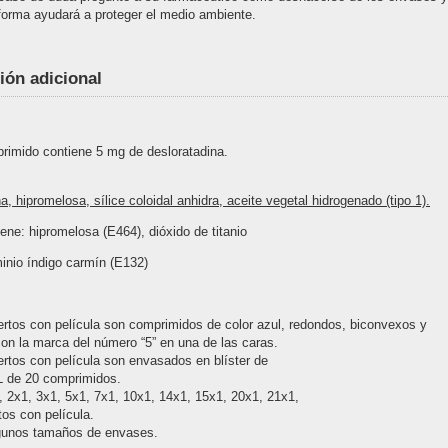
forma ayudará a proteger el medio ambiente.
ión adicional
mprimido contiene 5 mg de desloratadina.
, hipromelosa, sílice coloidal anhidra, aceite vegetal hidrogenado (tipo 1).
ne: hipromelosa (E464), dióxido de titanio
inio índigo carmín (E132)
rtos con película son comprimidos de color azul, redondos, biconvexos y
n la marca del número “5” en una de las caras.
rtos con película son envasados en blíster de
 de 20 comprimidos.
 2x1, 3x1, 5x1, 7x1, 10x1, 14x1, 15x1, 20x1, 21x1,
os con película.
gunos tamaños de envases.