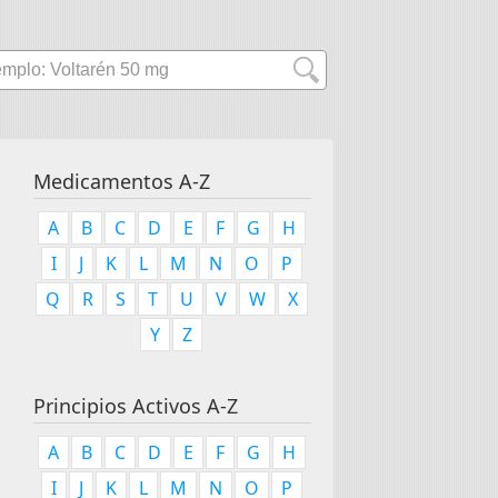
Medicamentos A-Z
A
B
C
D
E
F
G
H
I
J
K
L
M
N
O
P
Q
R
S
T
U
V
W
X
Y
Z
Principios Activos A-Z
A
B
C
D
E
F
G
H
I
J
K
L
M
N
O
P