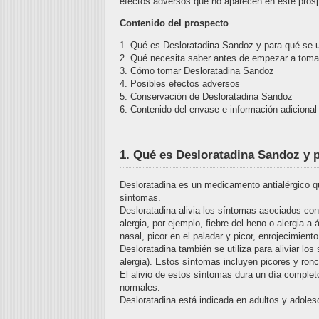
efectos adversos que no aparecen en este pros
Contenido del prospecto
1. Qué es Desloratadina Sandoz y para qué se ut
2. Qué necesita saber antes de empezar a toma
3. Cómo tomar Desloratadina Sandoz
4. Posibles efectos adversos
5. Conservación de Desloratadina Sandoz
6. Contenido del envase e información adicional
1. Qué es Desloratadina Sandoz y p
Desloratadina es un medicamento antialérgico q
síntomas.
Desloratadina alivia los síntomas asociados con 
alergia, por ejemplo, fiebre del heno o alergia 
nasal, picor en el paladar y picor, enrojecimient
Desloratadina también se utiliza para aliviar lo
alergia). Estos síntomas incluyen picores y ron
El alivio de estos síntomas dura un día complet
normales.
Desloratadina está indicada en adultos y adole