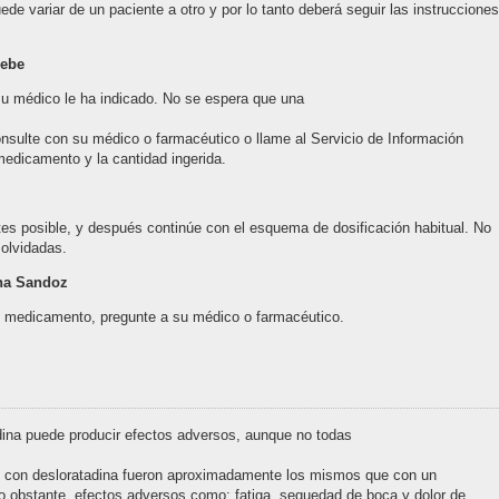
uede variar de un paciente a otro y por lo tanto deberá seguir las instrucciones
debe
 médico le ha indicado. No se espera que una
nsulte con su médico o farmacéutico o llame al Servicio de Información
medicamento y la cantidad ingerida.
ntes posible, y después continúe con el esquema de dosificación habitual. No
olvidadas.
ina Sandoz
te medicamento, pregunte a su médico o farmacéutico.
dina puede producir efectos adversos, aunque no todas
os con desloratadina fueron aproximadamente los mismos que con un
No obstante, efectos adversos como: fatiga, sequedad de boca y dolor de