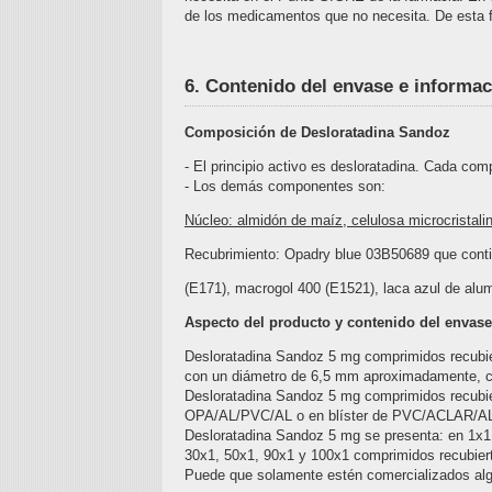
de los medicamentos que no necesita. De esta 
6. Contenido del envase e informac
Composición de Desloratadina Sandoz
- El principio activo es desloratadina. Cada co
- Los demás componentes son:
Núcleo: almidón de maíz, celulosa microcristalina
Recubrimiento: Opadry blue 03B50689 que contie
(E171), macrogol 400 (E1521), laca azul de alum
Aspecto del producto y contenido del envase
Desloratadina Sandoz 5 mg comprimidos recubie
con un diámetro de 6,5 mm aproximadamente, co
Desloratadina Sandoz 5 mg comprimidos recubie
OPA/AL/PVC/AL o en blíster de PVC/ACLAR/AL
Desloratadina Sandoz 5 mg se presenta: en 1x1,
30x1, 50x1, 90x1 y 100x1 comprimidos recubiert
Puede que solamente estén comercializados al