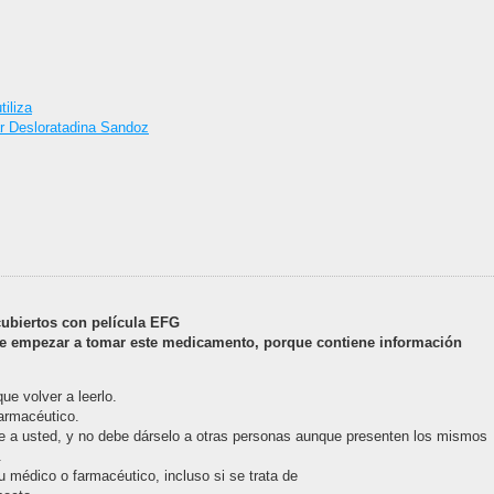
iliza
r Desloratadina Sandoz
ubiertos con película EFG
de empezar a tomar este medicamento, porque contiene información
ue volver a leerlo.
farmacéutico.
e a usted, y no debe dárselo a otras personas aunque presenten los mismos
.
u médico o farmacéutico, incluso si se trata de