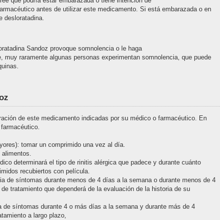
ree que podría estar embarazada o tiene intención de
armacéutico antes de utilizar este medicamento. Si está embarazada o en
e desloratadina.
oratadina Sandoz provoque somnolencia o le haga
te, muy raramente algunas personas experimentan somnolencia, que puede
quinas.
oz
tración de este medicamento indicadas por su médico o farmacéutico. En
 farmacéutico.
yores): tomar un comprimido una vez al día.
 alimentos.
dico determinará el tipo de rinitis alérgica que padece y durante cuánto
midos recubiertos con película.
ia de síntomas durante menos de 4 días a la semana o durante menos de 4
e tratamiento que dependerá de la evaluación de la historia de su
a de síntomas durante 4 o más días a la semana y durante más de 4
tamiento a largo plazo,