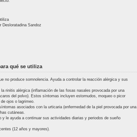
pecto.
iliza
r Desloratadina Sandoz
ara qué se utiliza
ue no produce somnolencia. Ayuda a controlar la reacción alérgica y sus
la rinitis alérgica (inflamación de las fosas nasales provocada por una
a ácaros del polvo). Estos síntomas incluyen estornudos, moqueo o picor
o de ojos o lagrimeo.
s síntomas asociados con la urticaria (enfermedad de la piel provocada por una
chas cutáneas.
o y le ayuda a continuar sus actividades diarias y periodos de sueño
scentes (12 años y mayores).