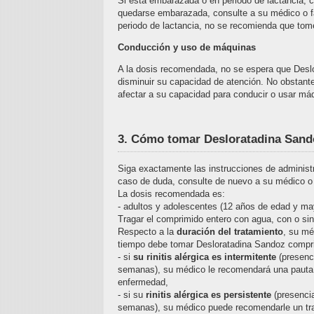
Si está embarazada o en periodo de lactancia, c
quedarse embarazada, consulte a su médico o f
periodo de lactancia, no se recomienda que tom
Conducción y uso de máquinas
A la dosis recomendada, no se espera que Desl
disminuir su capacidad de atención. No obstan
afectar a su capacidad para conducir o usar má
3. Cómo tomar Desloratadina Sand
Siga exactamente las instrucciones de adminis
caso de duda, consulte de nuevo a su médico o
La dosis recomendada es:
- adultos y adolescentes (12 años de edad y ma
Tragar el comprimido entero con agua, con o sin
Respecto a la
duración del tratamiento
, su mé
tiempo debe tomar Desloratadina Sandoz compri
- si
su rinitis alérgica es intermitente
(presenc
semanas), su médico le recomendará una pauta d
enfermedad,
- si su
rinitis alérgica es persistente
(presenci
semanas), su médico puede recomendarle un tra