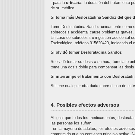
- para la
urticaria
, la duración del tratamiento p
de su médico.
Si toma más Desloratadina Sandoz del que 
Tome Desloratadina Sandoz únicamente como su
sobredosis accidental cause problemas graves.
En caso de sobredosis o ingestión accidental co
Toxicológica, teléfono 915620420, indicando el 
Si olvidó tomar Desloratadina Sandoz
Si olvidó tomar su dosis a su hora, tómela lo a
tome una dosis doble para compensar las dosis 
Si interrumpe el tratamiento con Desloratad
Si tiene cualquier otra duda sobre el uso de es
4. Posibles efectos adversos
Al igual que todos los medicamentos, deslorata
las personas los sufran.
- en la mayoría de adultos, los efectos advers
comprimido que no contienen principio activo. 