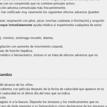
 con un comprimido que no contiene principio activo,
eacción adversa comunicada más frecuentemente.
e han notificado muy raramente los siguientes efectos adversos (pueden
spirar, respiración con pitos, picor, ronchas cutáneas e hinchazón) y erupción
usque inmediatamente
ayuda médica si experimenta cualquiera de estos
, vómitos, estómago revuelto, diarrea,
agitación con aumento de movimiento corporal,
ebas de función hepática.
médico o farmacéutico, incluso si se trata de efectos adversos que no
 Sandoz
el alcance de los niños.
cubiertos con película después de la fecha de caducidad que aparece en la
 caducidad es el último día del mes que se indica.
ción.
agües ni a la basura. Deposite los envases y los medicamentos que no
 caso de duda pregunte a su farmacéutico cómo deshacerse de los envases y