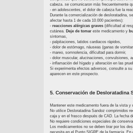
cabeza. se comunicaron más frecuentemente que
- en adolescentes, el dolor de cabeza fue la r
Durante la comercialización de desloratadina, s
afectar hasta 1 de cada 10.000 pacientes):
-
reacciones alérgicas graves
(dificultad al re
cutánea.
Deje de tomar
este medicamento y
b
síntomas,
- palpitaciones, latidos cardiacos rápidos,
- dolor de estómago, náuseas (ganas de vomitar)
- mareo, somnolencia, dificultad para dormir,
- dolor muscular, alucinaciones, convulsiones, 
- inflamación del hígado y alteración en las pru
Si experimenta efectos adversos, consulte a su 
aparecen en este prospecto.
5. Conservación de Desloratadina
Mantener este medicamento fuera de la vista y d
No utilice Desloratadina Sandoz comprimidos re
caja y en el frasco después de CAD. La fecha de
No requiere condiciones especiales de conserva
Los medicamentos no se deben tirar por los des
necesita en el Punto SIGRE de la farmacia. En